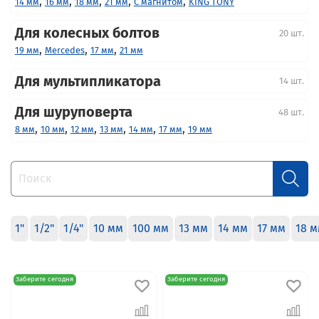
,
,
,
,
,
14 мм
16 мм
18 мм
21 мм
С магнитом
KING TONY
Для колесных болтов
20 шт.
,
,
,
19 мм
Mercedes
17 мм
21 мм
Для мультипликатора
14 шт.
Для шуруповерта
48 шт.
,
,
,
,
,
,
8 мм
10 мм
12 мм
13 мм
14 мм
17 мм
19 мм
1"
1/2"
1/4"
10 мм
100 мм
13 мм
14 мм
17 мм
18 
Заберите сегодня
Заберите сегодня