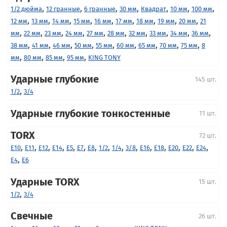
,
,
,
,
,
,
,
1/2 дюйма
12 гранные
6 гранные
30 мм
Квадрат
10 мм
100 мм
,
,
,
,
,
,
,
,
,
12 мм
13 мм
14 мм
15 мм
16 мм
17 мм
18 мм
19 мм
20 мм
21
,
,
,
,
,
,
,
,
,
,
мм
22 мм
23 мм
24 мм
27 мм
28 мм
32 мм
33 мм
34 мм
36 мм
,
,
,
,
,
,
,
,
,
38 мм
41 мм
46 мм
50 мм
55 мм
60 мм
65 мм
70 мм
75 мм
8
,
,
,
,
мм
80 мм
85 мм
95 мм
KING TONY
Ударные глубокие
145 шт.
,
1/2
3/4
Ударные глубокие тонкостенные
11 шт.
TORX
72 шт.
,
,
,
,
,
,
,
,
,
,
,
,
,
,
,
E10
E11
E12
E14
E5
E7
E8
1/2
1/4
3/8
E16
E18
E20
E22
E24
,
E4
E6
Ударные TORX
15 шт.
,
1/2
3/4
Свечные
26 шт.