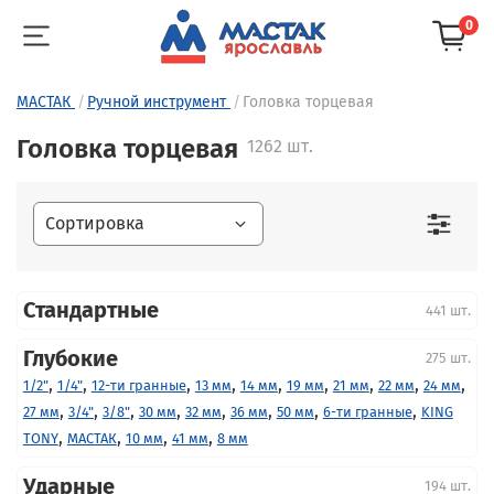
0
МАСТАК
Ручной инструмент
Головка торцевая
Головка торцевая
1262 шт.
Стандартные
441 шт.
Глубокие
275 шт.
,
,
,
,
,
,
,
,
,
1/2"
1/4"
12-ти гранные
13 мм
14 мм
19 мм
21 мм
22 мм
24 мм
,
,
,
,
,
,
,
,
27 мм
3/4"
3/8"
30 мм
32 мм
36 мм
50 мм
6-ти гранные
KING
,
,
,
,
TONY
МАСТАК
10 мм
41 мм
8 мм
Ударные
194 шт.