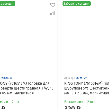
е сегодня
Заберите сегодня
7616513M
артикул
7616514M
TONY (7616513M) Головка для
KING TONY (7616514M) Го
оверта шестигранная 1/4", 13
шуруповерта шестигранн
 = 65 мм, магнитная
мм, L = 65 мм, магнитна
чии - 2 шт.
В наличии - 2 шт.
 ₽
320 ₽