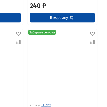
240 ₽
В корзину
Заберите сегодня
артикул
TT77823