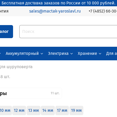
Бесплатная доставка заказов по России от 10 000 рублей.
+7 (4852) 66-30
нтия
sales@mactak-yaroslavl.ru
алог
Аккумуляторный
Электрика
Хранение
Для 
Для шуруповерта
48 шт.
оры
11 шт.
10 мм
12 мм
13 мм
14 мм
17 мм
19 мм