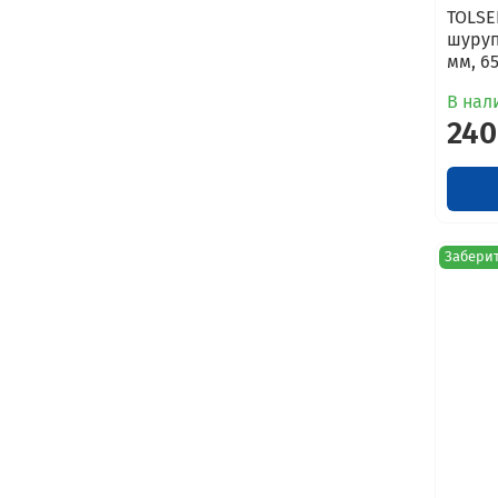
TOLSE
шуруп
мм, 6
В нал
240
Заберит