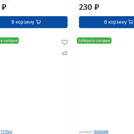
 ₽
230 ₽
В корзину
В корзину
е сегодня
Заберите сегодня
TT77841
артикул
7616508M