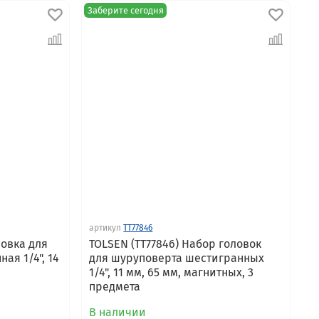
Заберите сегодня
артикул
TT77846
ловка для
TOLSEN (TT77846) Набор головок
ая 1/4", 14
для шуруповерта шестигранных
я
1/4", 11 мм, 65 мм, магнитных, 3
предмета
В наличии