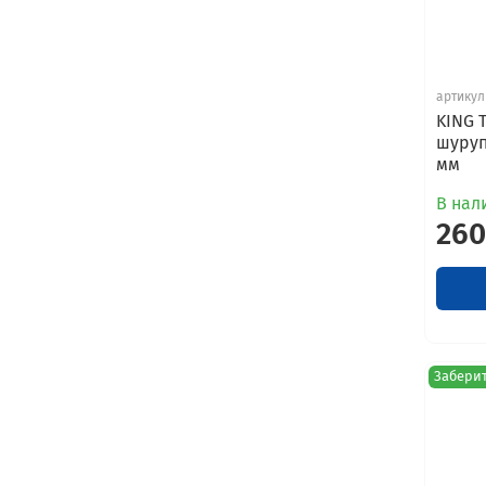
артикул
KING 
шуруп
мм
В нал
260
Заберит