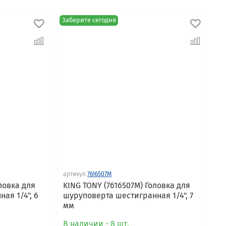
Заберите сегодня
артикул
7616507M
ловка для
KING TONY (7616507M) Головка для
ая 1/4", 6
шуруповерта шестигранная 1/4", 7
я
мм
В наличии - 8 шт.