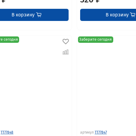
В корзину
В корзину
е сегодня
Заберите сегодня
TT77848
артикул
TT77847