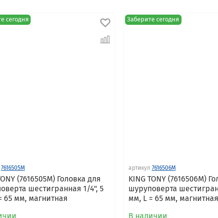
е сегодня
Заберите сегодня
7616505M
артикул
7616506M
TONY (7616505M) Головка для
KING TONY (7616506M) Го
оверта шестигранная 1/4", 5
шуруповерта шестигранн
 = 65 мм, магнитная
мм, L = 65 мм, магнитна
ичии
В наличии