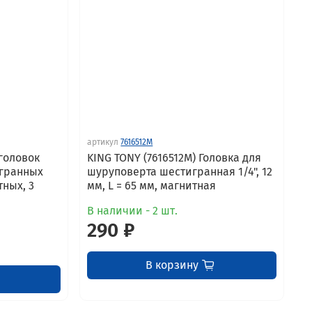
артикул
7616512M
 головок
KING TONY (7616512M) Головка для
игранных
шуруповерта шестигранная 1/4", 12
тных, 3
мм, L = 65 мм, магнитная
В наличии - 2 шт.
290 ₽
В корзину