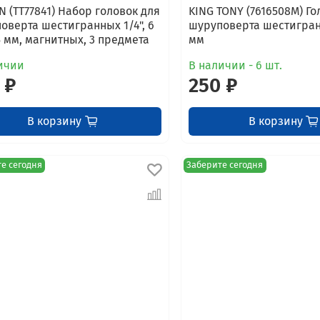
N (TT77841) Набор головок для
KING TONY (7616508M) Го
оверта шестигранных 1/4", 6
шуруповерта шестигранн
5 мм, магнитных, 3 предмета
мм
ичии
В наличии - 6 шт.
 ₽
250 ₽
В корзину
В корзину
е сегодня
Заберите сегодня