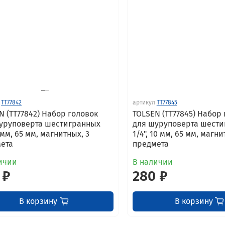
TT77842
артикул
TT77845
N (TT77842) Набор головок
TOLSEN (TT77845) Набор
уруповерта шестигранных
для шуруповерта шест
7 мм, 65 мм, магнитных, 3
1/4", 10 мм, 65 мм, магни
ета
предмета
ичии
В наличии
 ₽
280 ₽
В корзину
В корзину