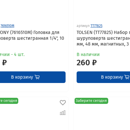
7616510M
артикул
TT77825
TONY (7616510M) Головка для
TOLSEN (TT77825) Набор 
оверта шестигранная 1/4", 10
шуруповерта шестигранн
мм, 48 мм, магнитных, 3
ичии - 4 шт.
В наличии
 ₽
260 ₽
В корзину
В корзину
е сегодня
Заберите сегодня