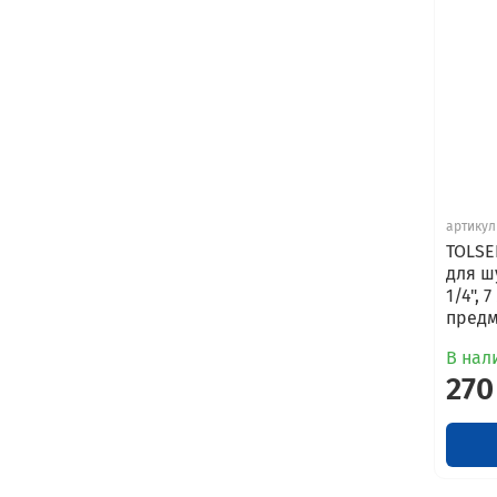
артикул
TOLSE
для ш
1/4", 
предм
В нал
270