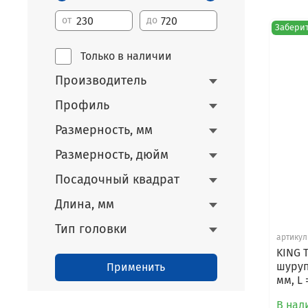
от
до
Заберит
Только в наличии
Производитель
Профиль
Размерность, мм
Размерность, дюйм
Посадочный квадрат
Длина, мм
Тип головки
артикул
KING 
шуруп
Применить
мм, L
В нал