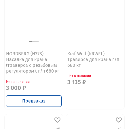
NORDBERG (N37S)
KraftWell (KRWEL)
Насадка для крана
Траверса для крана г/п
(траверса с резьбовым
680 кг
регулятором), г/п 680 кг
Нет в наличии
3 135 ₽
Нет в наличии
3 000 ₽
Предзаказ