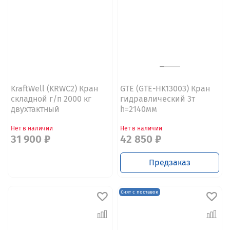
KraftWell (KRWC2) Кран
GTE (GTE-HK13003) Кран
складной г/п 2000 кг
гидравлический 3т
двухтактный
h=2140мм
Нет в наличии
Нет в наличии
31 900 ₽
42 850 ₽
Предзаказ
Снят с поставок