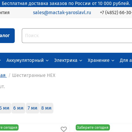
Бесплатная доставка заказов по России от 10 000 рублей.
+7 (4852) 66-30
нтия
sales@mactak-yaroslavl.ru
алог
Аккумуляторный
Электрика
Хранение
Для 
вая
Шестигранные HEX
шт.
5 мм
6 мм
7 мм
8 мм
е сегодня
Заберите сегодня