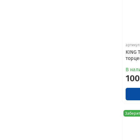
артикул
KING 
торцев
В нали
100
Заберит