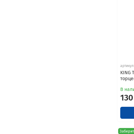
артикул
KING 
торцев
В нали
130
Заберит