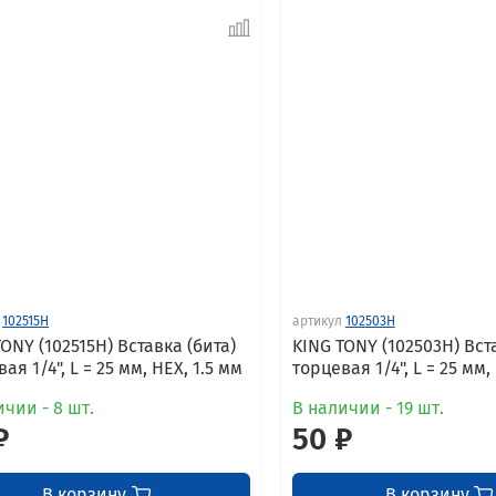
102515H
артикул
102503H
ONY (102515H) Вставка (бита)
KING TONY (102503H) Вст
ая 1/4", L = 25 мм, HEX, 1.5 мм
торцевая 1/4", L = 25 мм,
ичии - 8 шт.
В наличии - 19 шт.
₽
50 ₽
В корзину
В корзину