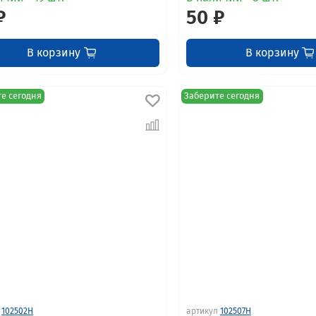
₽
50 ₽
В корзину
В корзину
е сегодня
Заберите сегодня
102502H
артикул
102507H