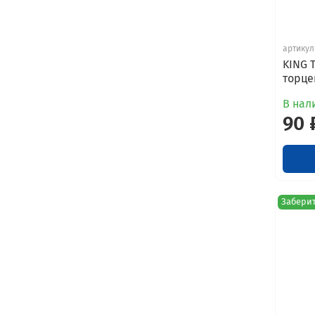
артикул
KING T
торцев
В нал
90 
Заберит