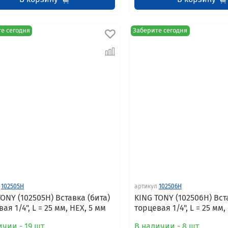
е сегодня
Заберите сегодня
102505H
артикул
102506H
TONY (102505H) Вставка (бита)
KING TONY (102506H) Вст
ая 1/4", L = 25 мм, HEX, 5 мм
торцевая 1/4", L = 25 мм,
чии - 19 шт.
В наличии - 8 шт.