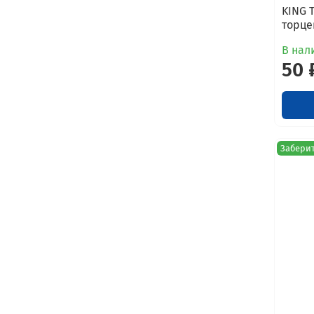
KING 
торцев
В нал
50 
Заберит