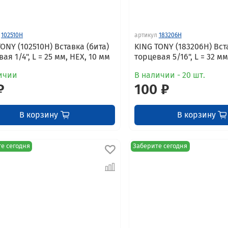
102510H
артикул
183206H
ONY (102510H) Вставка (бита)
KING TONY (183206H) Вст
ая 1/4", L = 25 мм, HEX, 10 мм
торцевая 5/16", L = 32 мм
ичии
В наличии - 20 шт.
₽
100 ₽
В корзину
В корзину
е сегодня
Заберите сегодня