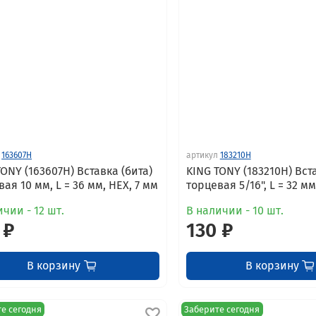
163607H
артикул
183210H
TONY (163607H) Вставка (бита)
KING TONY (183210H) Вста
ая 10 мм, L = 36 мм, HEX, 7 мм
торцевая 5/16", L = 32 мм
чии - 12 шт.
В наличии - 10 шт.
 ₽
130 ₽
В корзину
В корзину
е сегодня
Заберите сегодня