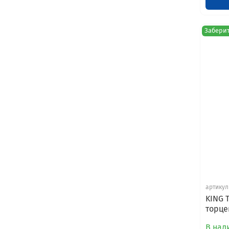
Заберит
артикул
KING 
торцев
В нали