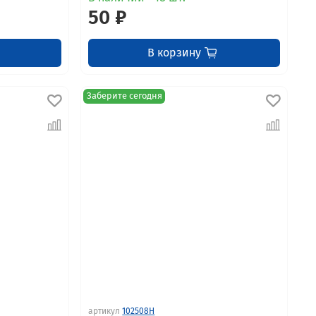
50 ₽
В корзину
Заберите сегодня
артикул
102508H