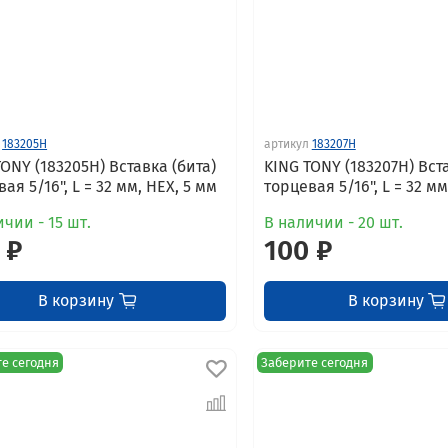
183205H
артикул
183207H
TONY (183205H) Вставка (бита)
KING TONY (183207H) Вста
ая 5/16", L = 32 мм, HEX, 5 мм
торцевая 5/16", L = 32 мм
чии - 15 шт.
В наличии - 20 шт.
 ₽
100 ₽
В корзину
В корзину
е сегодня
Заберите сегодня