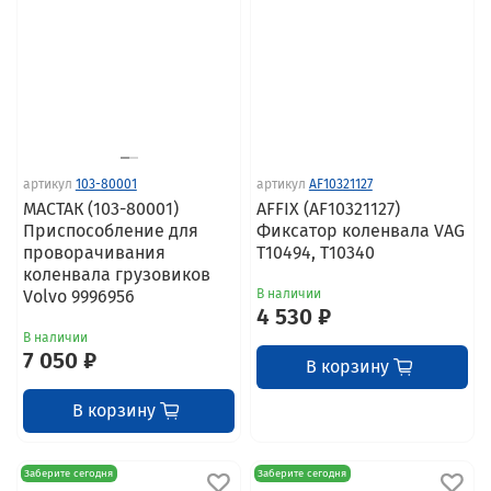
артикул
103-80001
артикул
AF10321127
МАСТАК (103-80001)
AFFIX (AF10321127)
Приспособление для
Фиксатор коленвала VAG
проворачивания
T10494, T10340
коленвала грузовиков
Volvo 9996956
В наличии
4 530 ₽
В наличии
7 050 ₽
В корзину
В корзину
Заберите сегодня
Заберите сегодня