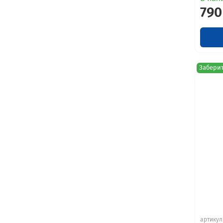
790
Заберит
артикул