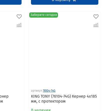
Заберите сегодня
артикул
76104-74G
ернер
KING TONY (76104-74G) Кернер 4x185
ом
мм, с протектором
В наличии