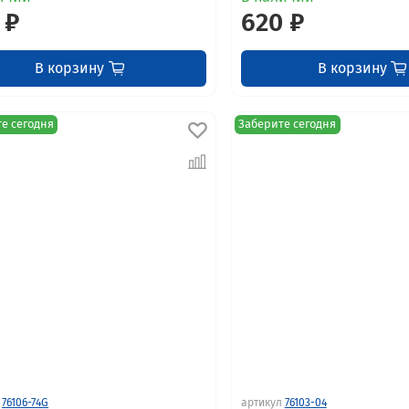
 ₽
620 ₽
В корзину
В корзину
е сегодня
Заберите сегодня
76106-74G
артикул
76103-04