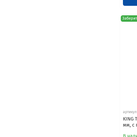
Заберит
артикул
KING 
мм, с
В нал