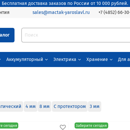
Бесплатная доставка заказов по России от 10 000 рублей.
+7 (4852) 66-30
нтия
sales@mactak-yaroslavl.ru
алог
Аккумуляторный
Электрика
Хранение
Для 
атический
4 мм
8 мм
С протектором
3 мм
е сегодня
Заберите сегодня