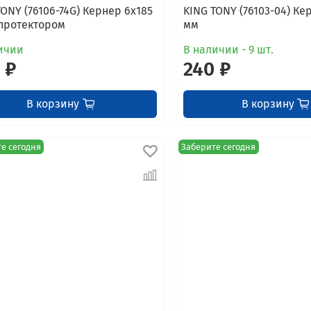
TONY (76106-74G) Кернер 6x185
KING TONY (76103-04) Ке
 протектором
мм
ичии
В наличии - 9 шт.
 ₽
240 ₽
В корзину
В корзину
е сегодня
Заберите сегодня