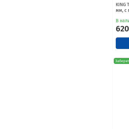
KING 
мм, с
В нал
620
Заберит