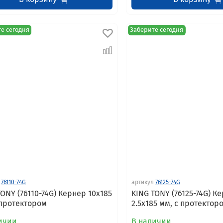
е сегодня
Заберите сегодня
76110-74G
артикул
76125-74G
TONY (76110-74G) Кернер 10x185
KING TONY (76125-74G) К
 протектором
2.5x185 мм, с протектор
ичии
В наличии