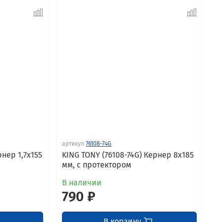
артикул
76108-74G
рнер 1,7x155
KING TONY (76108-74G) Кернер 8x185
мм, с протектором
В наличии
790 ₽
В корзину