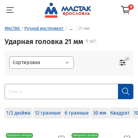
0
МАСТАК
Ручной инструмент
...
21 мм
Ударная головка 21 мм
6 шт.
1/2 дюйма
12 гранные
6 гранные
30 мм
Квадрат
1
Заберите сегодня
Заберите сегодня