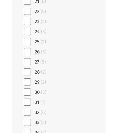
21
(6)
22
(5)
23
(3)
24
(5)
25
(2)
26
(3)
27
(5)
28
(2)
29
(2)
30
(5)
31
(1)
32
(6)
33
(3)
34
(3)