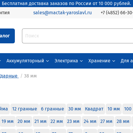
Бесплатная доставка заказов по России от 10 000 рублей.
+7 (4852) 66-30
нтия
sales@mactak-yaroslavl.ru
алог
Аккумуляторный
Электрика
Хранение
Для 
Ударные
38 мм
юйма
12 гранные
6 гранные
30 мм
Квадрат
10 мм
100
19 мм
20 мм
21 мм
22 мм
23 мм
24 мм
27 мм
28 мм