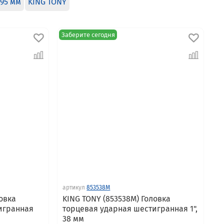
95 мм
KING TONY
Заберите сегодня
артикул
853538M
овка
KING TONY (853538M) Головка
игранная
торцевая ударная шестигранная 1",
38 мм