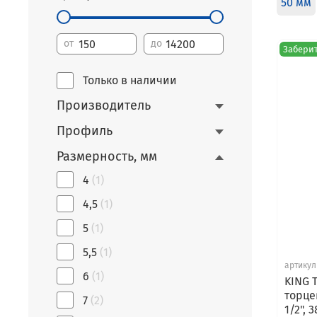
50 мм
от
до
Заберит
Только в наличии
Производитель
Профиль
Размерность, мм
4
(1)
4,5
(1)
5
(1)
5,5
(1)
артикул
6
(1)
KING 
торце
7
(2)
1/2", 