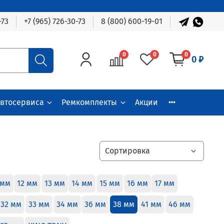
-73
+7 (965) 726-30-73
8 (800) 600-19-01
0
0
0
0 ₽
автосервиса
Ремкомплекты
Акции
 мм
12 мм
13 мм
14 мм
15 мм
16 мм
17 мм
32 мм
33 мм
34 мм
36 мм
38 мм
41 мм
46 мм