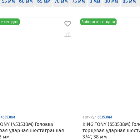
55 мм
60 мм
65 мм
70 мм
75 мм
8 мм
80 мм
85 мм
е сегодня
Заберите сегодня
453538M
артикул
653538M
TONY (453538M) Головка
KING TONY (653538M) Гол
вая ударная шестигранная
торцевая ударная шест
38 мм
3/4", 38 мм