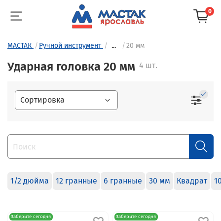
0
МАСТАК
Ручной инструмент
...
20 мм
Ударная головка 20 мм
4 шт.
1/2 дюйма
12 гранные
6 гранные
30 мм
Квадрат
1
Заберите сегодня
Заберите сегодня