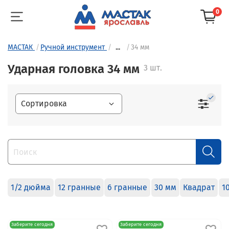
0
МАСТАК
Ручной инструмент
...
34 мм
Ударная головка 34 мм
3 шт.
1/2 дюйма
12 гранные
6 гранные
30 мм
Квадрат
1
Заберите сегодня
Заберите сегодня