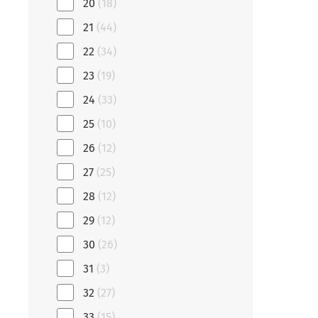
20
(18)
21
(44)
22
(34)
23
(19)
24
(33)
25
(10)
26
(12)
27
(25)
28
(12)
29
(12)
30
(26)
31
(3)
32
(27)
33
(15)