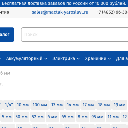
Бесплатная доставка заказов по России от 10 000 рублей.
+7 (4852) 66-30
нтия
sales@mactak-yaroslavl.ru
алог
Аккумуляторный
Электрика
Хранение
Для 
56 мм
т.
"
1/4"
10 мм
100 мм
13 мм
14 мм
17 мм
18 мм
19 мм
5 мм
50 мм
52 мм
6 мм
65 мм
8 мм
95 мм
11 мм
12