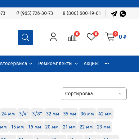
-73
+7 (965) 726-30-73
8 (800) 600-19-01
0
0
0
0 ₽
автосервиса
Ремкомплекты
Акции
24 мм
3/4"
3/8"
32 мм
35 мм
36 мм
42 мм
 мм
15 мм
16 мм
20 мм
21 мм
22 мм
23 мм