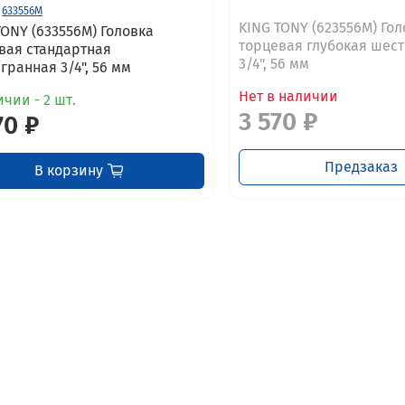
633556M
KING TONY (623556M) Гол
TONY (633556M) Головка
торцевая глубокая шес
вая стандартная
3/4", 56 мм
гранная 3/4", 56 мм
Нет в наличии
чии - 2 шт.
3 570 ₽
70 ₽
Предзаказ
В корзину