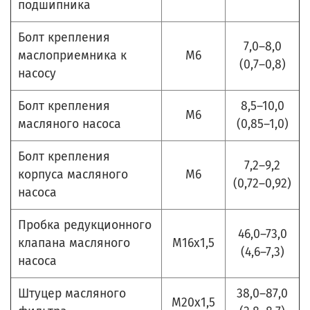
подшипника
Болт крепления
7,0–8,0
маслоприемника к
М6
(0,7–0,8)
насосу
Болт крепления
8,5–10,0
М6
масляного насоса
(0,85–1,0)
Болт крепления
7,2–9,2
корпуса масляного
М6
(0,72–0,92)
насоса
Пробка редукционного
46,0–73,0
клапана масляного
М16х1,5
(4,6–7,3)
насоса
Штуцер масляного
38,0–87,0
М20х1,5