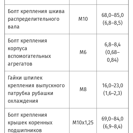
Болт крепления шкива
68,0–85,0
распределительного
М10
(6,8–8,5)
вала
Болт крепления
6,8–8,4
корпуса
М6
(0,68–
вспомогательных
0,84)
агрегатов
Гайки шпилек
крепления выпускного
16,0–23,0
М8
патрубка рубашки
(1,6–2,3)
охлаждения
Болт крепления
69,0–84,0
крышек коренных
М10х1,25
(6,9–8,4)
подшипников