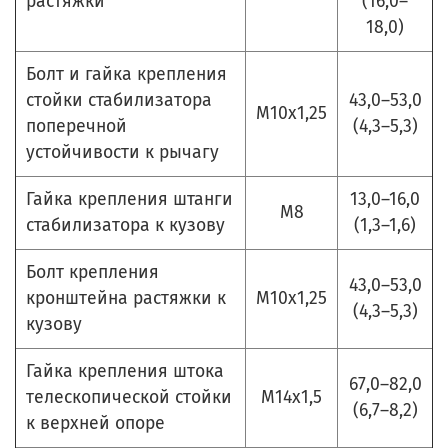
растяжки
(16,0–
18,0)
Болт и гайка крепления
стойки стабилизатора
43,0–53,0
М10х1,25
поперечной
(4,3–5,3)
устойчивости к рычагу
Гайка крепления штанги
13,0–16,0
М8
стабилизатора к кузову
(1,3–1,6)
Болт крепления
43,0–53,0
кронштейна растяжки к
М10х1,25
(4,3–5,3)
кузову
Гайка крепления штока
67,0–82,0
телескопической стойки
М14х1,5
(6,7–8,2)
к верхней опоре