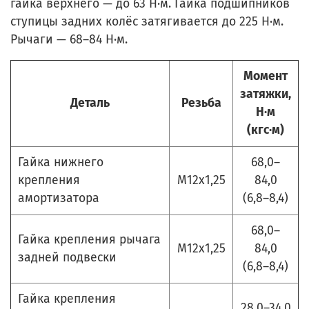
гайка верхнего — до 63 Н·м. Гайка подшипников
ступицы задних колёс затягивается до 225 Н·м.
Рычаги — 68–84 Н·м.
Момент
затяжки,
Деталь
Резьба
Н·м
(кгс·м)
Гайка нижнего
68,0–
крепления
М12х1,25
84,0
амортизатора
(6,8–8,4)
68,0–
Гайка крепления рычага
М12х1,25
84,0
задней подвески
(6,8–8,4)
Гайка крепления
28,0–34,0