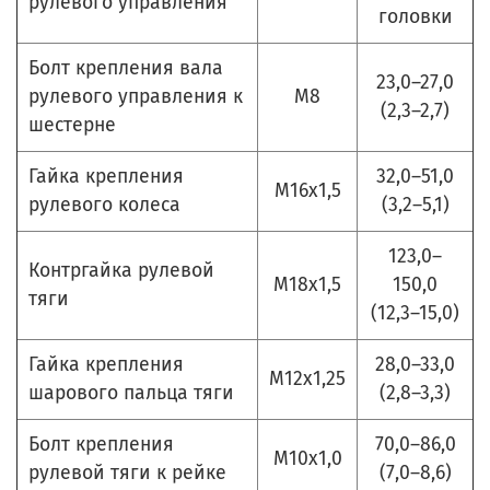
рулевого управления
головки
Болт крепления вала
23,0–27,0
рулевого управления к
М8
(2,3–2,7)
шестерне
Гайка крепления
32,0–51,0
М16х1,5
рулевого колеса
(3,2–5,1)
123,0–
Контргайка рулевой
М18х1,5
150,0
тяги
(12,3–15,0)
Гайка крепления
28,0–33,0
М12х1,25
шарового пальца тяги
(2,8–3,3)
Болт крепления
70,0–86,0
М10х1,0
рулевой тяги к рейке
(7,0–8,6)