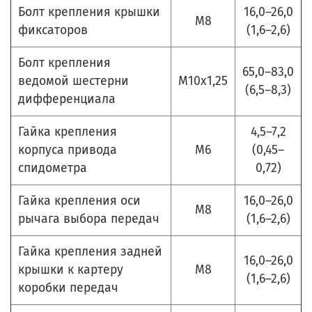
Болт крепления крышки
16,0–26,0
М8
фиксаторов
(1,6–2,6)
Болт крепления
65,0–83,0
ведомой шестерни
М10х1,25
(6,5–8,3)
дифференциала
Гайка крепления
4,5–7,2
корпуса привода
М6
(0,45–
спидометра
0,72)
Гайка крепления оси
16,0–26,0
М8
рычага выбора передач
(1,6–2,6)
Гайка крепления задней
16,0–26,0
крышки к картеру
М8
(1,6–2,6)
коробки передач