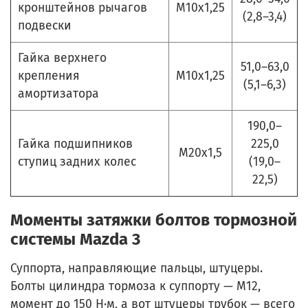
кронштейнов рычагов
М10х1,25
(2,8–3,4)
подвески
Гайка верхнего
51,0–63,0
крепления
М10х1,25
(5,1–6,3)
амортизатора
190,0–
Гайка подшипников
225,0
М20х1,5
ступиц задних колес
(19,0–
22,5)
Моменты затяжки болтов тормозной
системы Mazda 3
Суппорта, направляющие пальцы, штуцеры.
Болты цилиндра тормоза к суппорту — М12,
момент до 150 Н·м, а вот штуцеры трубок — всего