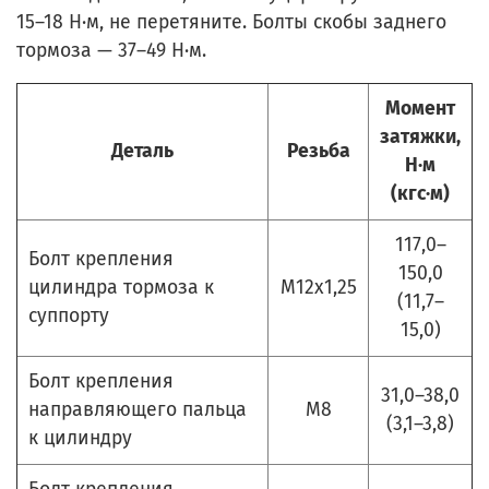
15–18 Н·м, не перетяните. Болты скобы заднего
тормоза — 37–49 Н·м.
Момент
затяжки,
Деталь
Резьба
Н·м
(кгс·м)
117,0–
Болт крепления
150,0
цилиндра тормоза к
М12х1,25
(11,7–
суппорту
15,0)
Болт крепления
31,0–38,0
направляющего пальца
М8
(3,1–3,8)
к цилиндру