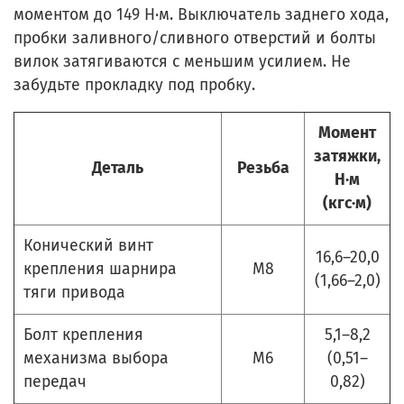
моментом до 149 Н·м. Выключатель заднего хода,
пробки заливного/сливного отверстий и болты
вилок затягиваются с меньшим усилием. Не
забудьте прокладку под пробку.
Момент
затяжки,
Деталь
Резьба
Н·м
(кгс·м)
Конический винт
16,6–20,0
крепления шарнира
М8
(1,66–2,0)
тяги привода
Болт крепления
5,1–8,2
механизма выбора
М6
(0,51–
передач
0,82)