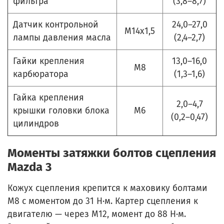
фильтра
(3,8–8,7)
Датчик контрольной
24,0–27,0
М14х1,5
лампы давления масла
(2,4–2,7)
Гайки крепления
13,0–16,0
М8
карбюратора
(1,3–1,6)
Гайка крепления
2,0–4,7
крышки головки блока
М6
(0,2–0,47)
цилиндров
Моменты затяжки болтов сцепления
Mazda 3
Кожух сцепления крепится к маховику болтами
М8 с моментом до 31 Н·м. Картер сцепления к
двигателю — через М12, момент до 88 Н·м.