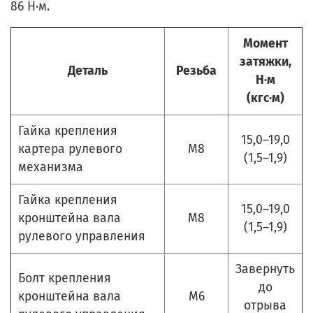
86 Н·м.
Момент
затяжки,
Деталь
Резьба
Н·м
(кгс·м)
Гайка крепления
15,0–19,0
картера рулевого
М8
(1,5–1,9)
механизма
Гайка крепления
15,0–19,0
кронштейна вала
М8
(1,5–1,9)
рулевого управления
Завернуть
Болт крепления
до
кронштейна вала
М6
отрыва