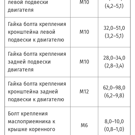
левой подвески
М10
(4,2–5,1)
двигателя
Гайка болта крепления
32,0–51,0
кронштейна левой
М10
(3,2–5,1)
подвески к двигателю
Гайка болта крепления
28,0–34,0
задней подвески
М10
(2,8–3,4)
двигателя
Гайка болта крепления
62,0–98,0
кронштейна задней
М12
(6,2–9,8)
подвески к двигателю
Болт крепления
маслоприемника к
8,0–10,0
М6
крышке коренного
(0,8–1,0)