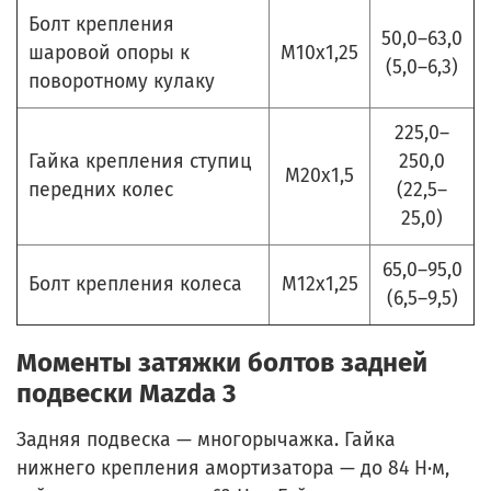
Болт крепления
50,0–63,0
шаровой опоры к
М10х1,25
(5,0–6,3)
поворотному кулаку
225,0–
Гайка крепления ступиц
250,0
М20х1,5
передних колес
(22,5–
25,0)
65,0–95,0
Болт крепления колеса
М12х1,25
(6,5–9,5)
Моменты затяжки болтов задней
подвески Mazda 3
Задняя подвеска — многорычажка. Гайка
нижнего крепления амортизатора — до 84 Н·м,