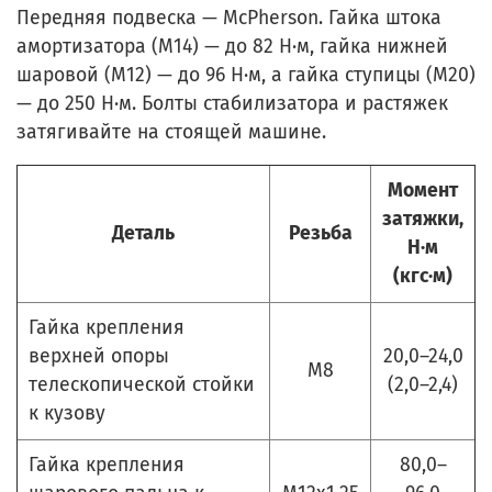
Передняя подвеска — McPherson. Гайка штока
амортизатора (М14) — до 82 Н·м, гайка нижней
шаровой (М12) — до 96 Н·м, а гайка ступицы (М20)
— до 250 Н·м. Болты стабилизатора и растяжек
затягивайте на стоящей машине.
Момент
затяжки,
Деталь
Резьба
Н·м
(кгс·м)
Гайка крепления
верхней опоры
20,0–24,0
М8
телескопической стойки
(2,0–2,4)
к кузову
Гайка крепления
80,0–