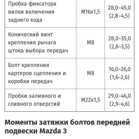
Пробка фиксатора
28,0–45,0
вилки включения
М16х1,5
(2,8–4,5)
заднего хода
Конический винт
28,0–35,0
крепления рычага
М8
(2,8–3,5)
штока выбора передач
Болт крепления
16,0–26,0
картеров сцепления и
М8
(1,6–2,6)
коробки передач
Пробки заливного и
29,0–46,0
М22х1,5
сливного отверстий
(2,9–4,6)
Моменты затяжки болтов передней
подвески Mazda 3