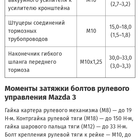
вакуумного усилителя к
М10
(2,7–3,2)
усилителю кронштейна
Штуцеры соединений
15,0–18,0
тормозных
М10
(1,5–1,8)
трубопроводов
Наконечник гибкого
30,0–33,0
шланга переднего
М10х1,25
(3,0–3,3)
тормоза
Моменты затяжки болтов рулевого
управления Mazda 3
Гайка картера рулевого механизма (М8) — до 19
Н·м. Контргайка рулевой тяги (М18) — до 150 Н·м,
гайка шарового пальца тяги (М12) — до 33 Н·м.
Болт крепления рулевой тяги к рейке — М10, до