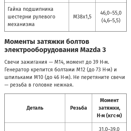
Гайка подшипника
46,0–55,0
шестерни рулевого
М38х1,5
(4,6–5,5)
механизма
Моменты затяжки болтов
электрооборудования Mazda 3
Свечи зажигания — М14, момент до 39 Н·м.
Генератор крепится болтами М12 (до 73 Н·м) и
шпильками М10 (до 46 Н·м). Не перетяните свечи
— резьба в головке нежная.
Момент
Деталь
Резьба
затяжки,
Н·м (кгс·м)
31,0–39,0