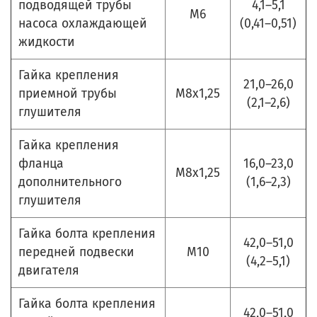
подводящей трубы
4,1–5,1
М6
насоса охлаждающей
(0,41–0,51)
жидкости
Гайка крепления
21,0–26,0
приемной трубы
М8х1,25
(2,1–2,6)
глушителя
Гайка крепления
фланца
16,0–23,0
М8х1,25
дополнительного
(1,6–2,3)
глушителя
Гайка болта крепления
42,0–51,0
передней подвески
М10
(4,2–5,1)
двигателя
Гайка болта крепления
42,0–51,0