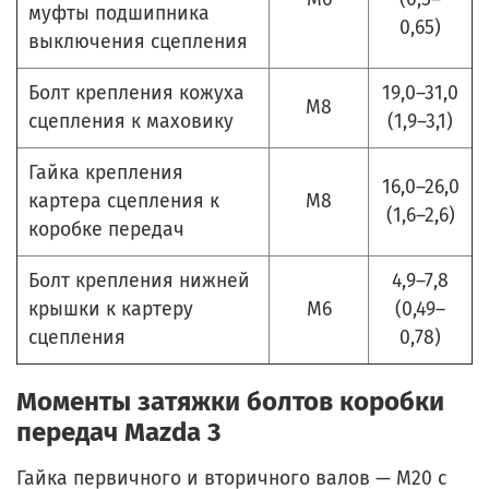
муфты подшипника
0,65)
выключения сцепления
Болт крепления кожуха
19,0–31,0
М8
сцепления к маховику
(1,9–3,1)
Гайка крепления
16,0–26,0
картера сцепления к
М8
(1,6–2,6)
коробке передач
Болт крепления нижней
4,9–7,8
крышки к картеру
М6
(0,49–
сцепления
0,78)
Моменты затяжки болтов коробки
передач Mazda 3
Гайка первичного и вторичного валов — М20 с