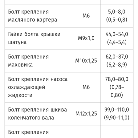
Болт крепления
5,0–8,0
М6
масляного картера
(0,5–0,8)
Гайки болта крышки
44,0–54,0
М9х1,0
шатуна
(4,4–5,4)
Болт крепления
62,0–87,0
М10х1,25
маховика
(6,2–8,9)
Болт крепления насоса
78,0–80,0
охлаждающей
М6
(0,78–
жидкости
0,80)
Болт крепления шкива
99,0–110,0
М12х1,25
коленчатого вала
(9,90–11,0)
Болт крепления