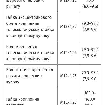
шарового пальца к
М12х1,25
96,0
рычагу
(8,0–9,6)
Гайка эксцентрикового
болта крепления
79,0–96,0
М12х1,25
телескопической стойки
(7,9–9,6)
к поворотному кулаку
Болт крепления
79,0–96,0
телескопической стойки
М12х1,25
(7,9–9,6)
к поворотному кулаку
Болт и гайка крепления
79,0–96,0
рычага подвески к
М12х1,25
(7,9–9,6)
кузову
160,0–
Гайка крепления
180,0
М16х1,25