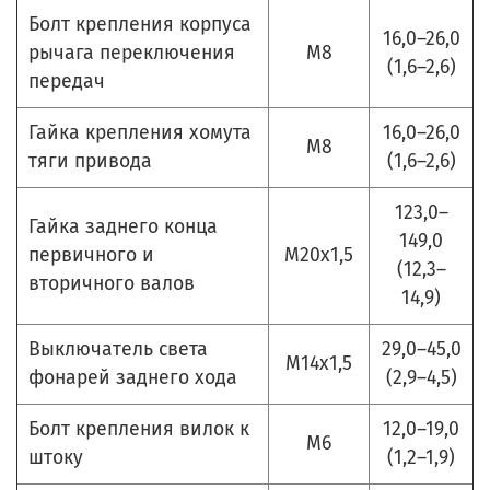
Болт крепления корпуса
16,0–26,0
рычага переключения
М8
(1,6–2,6)
передач
Гайка крепления хомута
16,0–26,0
М8
тяги привода
(1,6–2,6)
123,0–
Гайка заднего конца
149,0
первичного и
М20х1,5
(12,3–
вторичного валов
14,9)
Выключатель света
29,0–45,0
М14х1,5
фонарей заднего хода
(2,9–4,5)
Болт крепления вилок к
12,0–19,0
М6
штоку
(1,2–1,9)