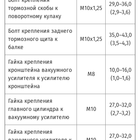
Болт крепления
29,0–36,0
тормозной скобы к
М10х1,25
(2,9–3,6)
поворотному кулаку
Болт крепления заднего
35,0–43,0
тормозного щита к
М10х1,25
(3,5–4,3)
балке
Гайка крепления
кронштейна вакуумного
10,0–16,0
М8
усилителя к усилителю
(1,0–1,6)
кронштейна
Гайка крепления
27,0–32,0
главного цилиндра к
М10
(2,7–3,2)
вакуумному усилителю
Гайка крепления
27,0–32,0