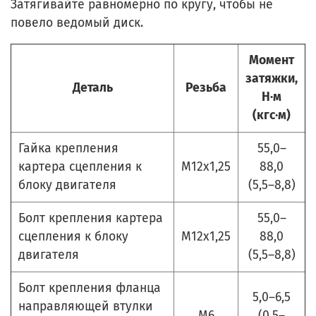
Затягивайте равномерно по кругу, чтобы не
повело ведомый диск.
Момент
затяжки,
Деталь
Резьба
Н·м
(кгс·м)
Гайка крепления
55,0–
картера сцепления к
М12х1,25
88,0
блоку двигателя
(5,5–8,8)
Болт крепления картера
55,0–
сцепления к блоку
М12х1,25
88,0
двигателя
(5,5–8,8)
Болт крепления фланца
5,0–6,5
направляющей втулки
М6
(0,5–