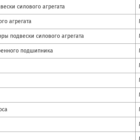
вески силового агрегата
го агрегата
оры подвески силового агрегата
ренного подшипника
оса