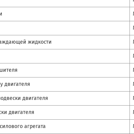
и
лаждающей жидкости
ушителя
у двигателя
подвески двигателя
ски двигателя
силового агрегата