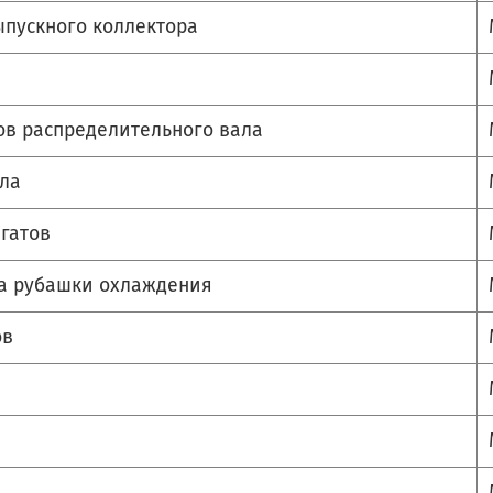
ыпускного коллектора
ов распределительного вала
ала
гатов
ка рубашки охлаждения
ов