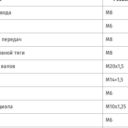
ивода
М8
М6
я передач
М8
ивной тяги
М8
 валов
М20х1,5
М14×1,5
М6
циала
M10x1,25
М6