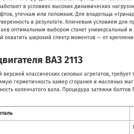
 работают в условиях высоких динамических нагрузо
фтов, утечкам или поломкам. Для владельца «трина
уверенность в результате. Ключевым условием для 
учаев оптимальным выбором станет универсальный и
ый охватить широкий спектр моментов — от креплени
вигателя ВАЗ 2113
й версией классических силовых агрегатов, требует
димую герметичность камер сгорания и масляных маг
ость коленчатого вала. Процедура затяжки болтов 
еталь