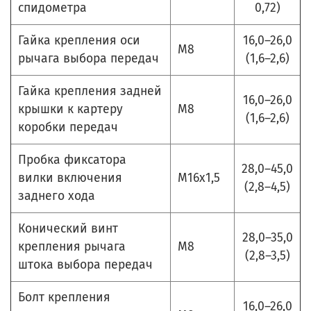
спидометра
0,72)
Гайка крепления оси
16,0–26,0
М8
рычага выбора передач
(1,6–2,6)
Гайка крепления задней
16,0–26,0
крышки к картеру
М8
(1,6–2,6)
коробки передач
Пробка фиксатора
28,0–45,0
вилки включения
М16х1,5
(2,8–4,5)
заднего хода
Конический винт
28,0–35,0
крепления рычага
М8
(2,8–3,5)
штока выбора передач
Болт крепления
16,0–26,0