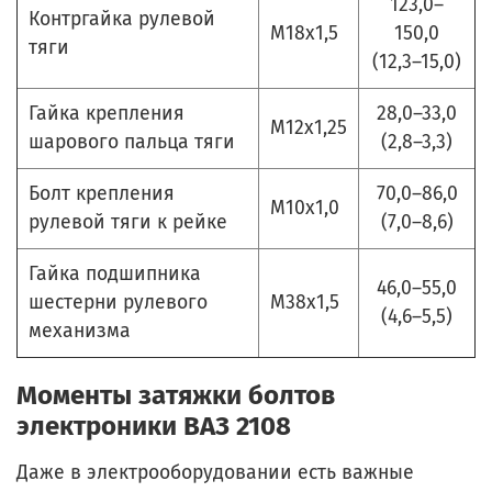
123,0–
Контргайка рулевой
М18х1,5
150,0
тяги
(12,3–15,0)
Гайка крепления
28,0–33,0
М12х1,25
шарового пальца тяги
(2,8–3,3)
Болт крепления
70,0–86,0
М10х1,0
рулевой тяги к рейке
(7,0–8,6)
Гайка подшипника
46,0–55,0
шестерни рулевого
М38х1,5
(4,6–5,5)
механизма
Моменты затяжки болтов
электроники ВАЗ 2108
Даже в электрооборудовании есть важные