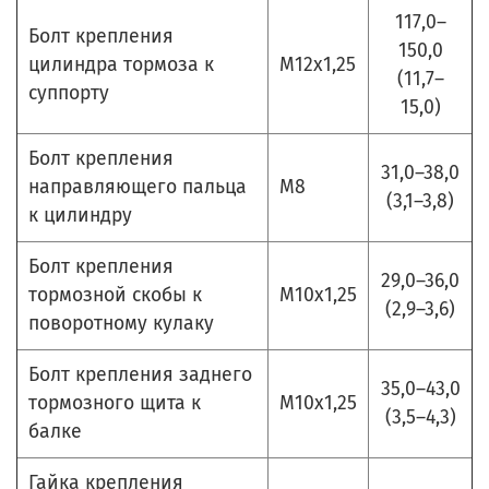
117,0–
Болт крепления
150,0
цилиндра тормоза к
М12х1,25
(11,7–
суппорту
15,0)
Болт крепления
31,0–38,0
направляющего пальца
М8
(3,1–3,8)
к цилиндру
Болт крепления
29,0–36,0
тормозной скобы к
М10х1,25
(2,9–3,6)
поворотному кулаку
Болт крепления заднего
35,0–43,0
тормозного щита к
М10х1,25
(3,5–4,3)
балке
Гайка крепления