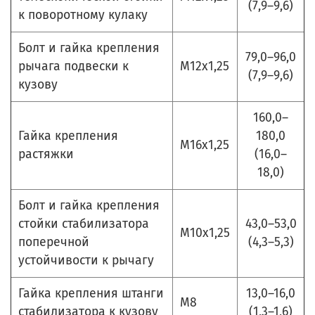
(7,9–9,6)
к поворотному кулаку
Болт и гайка крепления
79,0–96,0
рычага подвески к
М12х1,25
(7,9–9,6)
кузову
160,0–
Гайка крепления
180,0
М16х1,25
растяжки
(16,0–
18,0)
Болт и гайка крепления
стойки стабилизатора
43,0–53,0
М10х1,25
поперечной
(4,3–5,3)
устойчивости к рычагу
Гайка крепления штанги
13,0–16,0
М8
стабилизатора к кузову
(1,3–1,6)