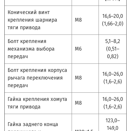
Конический винт
16,6–20,0
крепления шарнира
М8
(1,66–2,0)
тяги привода
Болт крепления
5,1–8,2
механизма выбора
М6
(0,51–
передач
0,82)
Болт крепления корпуса
16,0–26,0
рычага переключения
М8
(1,6–2,6)
передач
Гайка крепления хомута
16,0–26,0
М8
тяги привода
(1,6–2,6)
123,0–
Гайка заднего конца
149,0