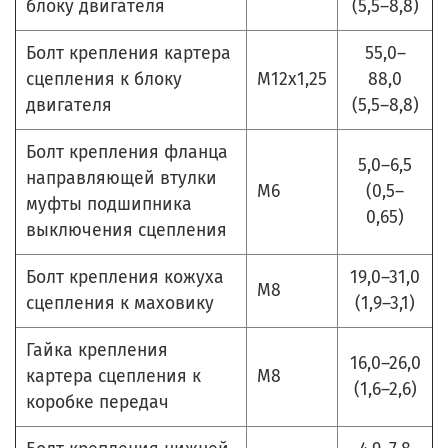
блоку двигателя
(5,5–8,8)
Болт крепления картера
55,0–
сцепления к блоку
М12х1,25
88,0
двигателя
(5,5–8,8)
Болт крепления фланца
5,0–6,5
направляющей втулки
М6
(0,5–
муфты подшипника
0,65)
выключения сцепления
Болт крепления кожуха
19,0–31,0
М8
сцепления к маховику
(1,9–3,1)
Гайка крепления
16,0–26,0
картера сцепления к
М8
(1,6–2,6)
коробке передач