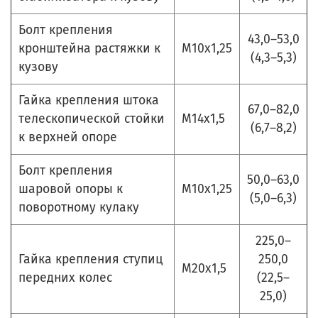
Болт крепления
43,0–53,0
кронштейна растяжки к
М10х1,25
(4,3–5,3)
кузову
Гайка крепления штока
67,0–82,0
телескопической стойки
М14х1,5
(6,7–8,2)
к верхней опоре
Болт крепления
50,0–63,0
шаровой опоры к
М10х1,25
(5,0–6,3)
поворотному кулаку
225,0–
Гайка крепления ступиц
250,0
М20х1,5
передних колес
(22,5–
25,0)