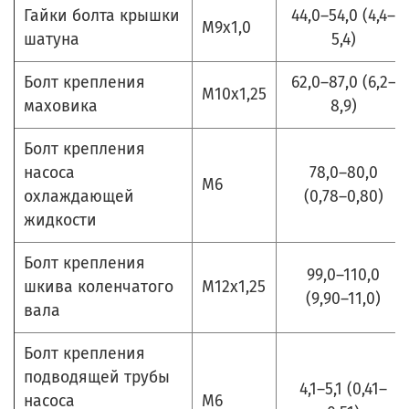
Гайки болта крышки
44,0–54,0 (4,4–
М9х1,0
шатуна
5,4)
Болт крепления
62,0–87,0 (6,2–
М10х1,25
маховика
8,9)
Болт крепления
насоса
78,0–80,0
М6
охлаждающей
(0,78–0,80)
жидкости
Болт крепления
99,0–110,0
шкива коленчатого
М12х1,25
(9,90–11,0)
вала
Болт крепления
подводящей трубы
4,1–5,1 (0,41–
насоса
М6