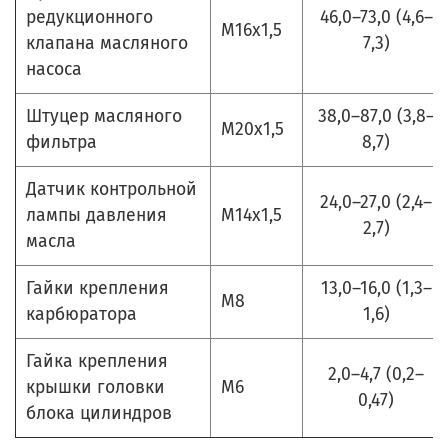
редукционного
46,0–73,0 (4,6–
М16х1,5
клапана масляного
7,3)
насоса
Штуцер масляного
38,0–87,0 (3,8–
М20х1,5
фильтра
8,7)
Датчик контрольной
24,0–27,0 (2,4–
лампы давления
М14х1,5
2,7)
масла
Гайки крепления
13,0–16,0 (1,3–
М8
карбюратора
1,6)
Гайка крепления
2,0–4,7 (0,2–
крышки головки
М6
0,47)
блока цилиндров