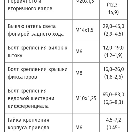
первичного и
М20х1,5
(12,3–
вторичного валов
14,9)
Выключатель света
29,0–45,0
М14х1,5
фонарей заднего хода
(2,9–4,5)
Болт крепления вилок к
12,0–19,0
М6
штоку
(1,2–1,9)
Болт крепления крышки
16,0–26,0
М8
фиксаторов
(1,6–2,6)
Болт крепления
65,0–83,0
ведомой шестерни
М10х1,25
(6,5–8,3)
дифференциала
Гайка крепления
4,5–7,2
корпуса привода
М6
(0,45–