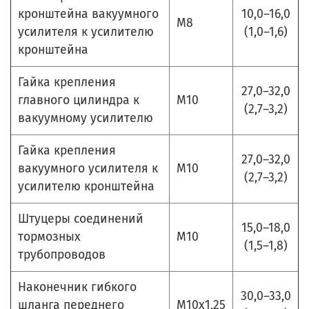
кронштейна вакуумного
10,0–16,0
М8
усилителя к усилителю
(1,0–1,6)
кронштейна
Гайка крепления
27,0–32,0
главного цилиндра к
М10
(2,7–3,2)
вакуумному усилителю
Гайка крепления
27,0–32,0
вакуумного усилителя к
М10
(2,7–3,2)
усилителю кронштейна
Штуцеры соединений
15,0–18,0
тормозных
М10
(1,5–1,8)
трубопроводов
Наконечник гибкого
30,0–33,0
шланга переднего
М10х1,25