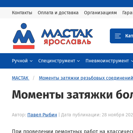
Контакты
Оплата и доставка
Организациям
Гара
Кат
Ручной
Специнструмент
Пневмоинструмент
МАСТАК
Моменты затяжки резьбовых соединени
Моменты затяжки бол
Автор:
Павел Рыбин
| Дата публикации: 28 ноября 202
При проведении ремонтных работ на классичес