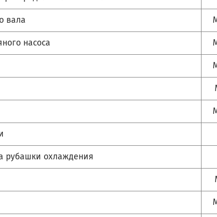
о вала
М
яного насоса
М
М
М
и
ка рубашки охлаждения
M