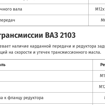
чного вала
М12x
передач
М
рансмиссии ВАЗ 2103
евает наличие карданной передачи и редуктора задн
ций на скорости и утечек трансмиссионного масла.
аль
Ре
М1
М12
ла к фланцу редуктора