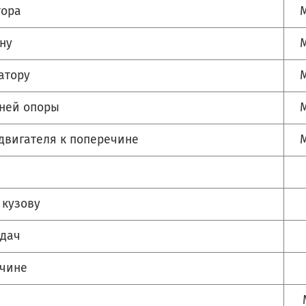
тора
M
ну
M
атору
М
дней опоры
M
двигателя к поперечине
M
 кузову
едач
ечине