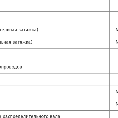
тельная затяжка)
М
льная затяжка)
М
бопроводов
М
М
в распределительного вала