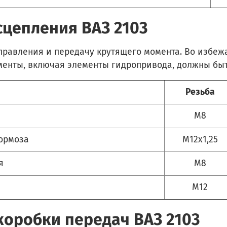
сцепления ВАЗ 2103
правления и передачу крутящего момента. Во избе
менты, включая элементы гидропривода, должны быт
Резьба
М8
тормоза
М12x1,25
я
М8
М12
коробки передач ВАЗ 2103