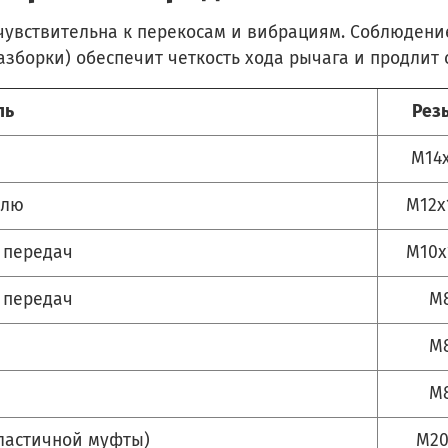
чувствительна к перекосам и вибрациям. Соблюдение
азборки) обеспечит четкость хода рычага и продлит
ль
Рез
М14x
елю
М12x
 передач
М10x
 передач
М
М
М
эластичной муфты)
М20