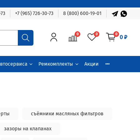
-73
+7 (965) 726-30-73
8 (800) 600-19-01
0
0
0
0 ₽
автосервиса
Ремкомплекты
Акции
ерты
съёмники масляных фильтров
зазоры на клапанах