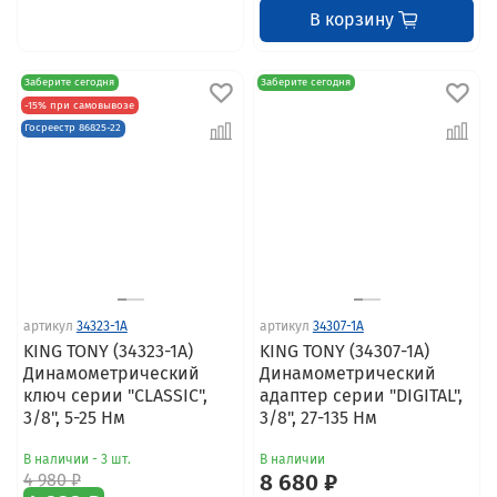
В корзину
Заберите сегодня
Заберите сегодня
-15% при самовывозе
Госреестр 86825-22
артикул
34323-1A
артикул
34307-1A
KING TONY (34323-1A)
KING TONY (34307-1A)
Динамометрический
Динамометрический
ключ серии "CLASSIC",
адаптер серии "DIGITAL",
3/8", 5-25 Нм
3/8", 27-135 Нм
В наличии - 3 шт.
В наличии
4 980 ₽
8 680 ₽