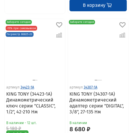
В корзину
Заберите сегодня
Заберите сегодня
-15% при самовывозе
Госреестр 86825-22
артикул
34423-1A
артикул
34307-1A
KING TONY (34423-1A)
KING TONY (34307-1A)
Динамометрический
Динамометрический
ключ серии "CLASSIC",
адаптер серии "DIGITAL",
1/2", 42-210 Нм
3/8", 27-135 Нм
В наличии - 12 шт.
В наличии
5 180 ₽
8 680 ₽