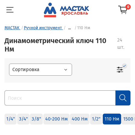
0
МАСТАК
Ручной инструмент
...
110 Нм
Динамометрический ключ 110
24
шт.
Нм
1/4"
3/4"
3/8"
40-200 Нм
400 Нм
1/2"
110 Нм
1500