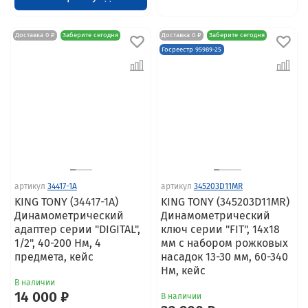
Доставка 0 ₽
Заберите сегодня
Доставка 0 ₽
Заберите сегодня
Госреестр 95989-25
артикул
34417-1A
артикул
345203D11MR
KING TONY (34417-1A)
KING TONY (345203D11MR)
Динамометрический
Динамометрический
адаптер серии "DIGITAL",
ключ серии "FIT", 14х18
1/2", 40-200 Нм, 4
мм с набором рожковых
предмета, кейс
насадок 13-30 мм, 60-340
Нм, кейс
В наличии
14 000 ₽
В наличии