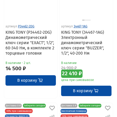
артикул
P34462-2DG
артикул
34467-1AG
KING TONY (P34462-2DG)
KING TONY (34467-1AG)
Динамометрический
Электронный
ключ серии "EXACT", 1/2",
динамометрический
60-340 Нм, в комплекте 2
ключ серии "BUZZER",
торцевые головки
1/2", 40-200 Нм
В наличии - 2 шт.
В наличии
14 500 ₽
24 900 ₽
22 410 ₽
В корзину
цена при самовывозе
В корзину
Доставка 0 ₽
Заберите сегодня
Доставка 0 ₽
Заберите сегодня
-10% при самовывозе
Бесплатная поверка
Госреестр 86825-22
-10% при самовывозе