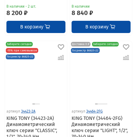
В наличии - 2 шт.
В наличии
8 200 ₽
8 840 ₽
В корзину
В корзину
Заберите сегодня
Доставка 0 ₽
Заберите сегодня
-15% при самовывозе
Госреестр 86825-22
Госреестр 86825-22
артикул
34423-2A
артикул
34464-2FG
KING TONY (34423-2A)
KING TONY (34464-2FG)
Динамометрический
Динамометрический
ключ серии "CLASSIC",
ключ серии "LIGHT", 1/2",
1/2", 70-340 Нм
70-340 Нм