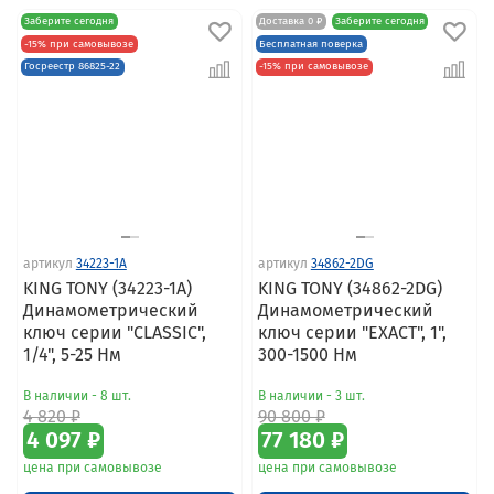
Заберите сегодня
Доставка 0 ₽
Заберите сегодня
-15% при самовывозе
Бесплатная поверка
Госреестр 86825-22
-15% при самовывозе
артикул
34223-1A
артикул
34862-2DG
KING TONY (34223-1A)
KING TONY (34862-2DG)
Динамометрический
Динамометрический
ключ серии "CLASSIC",
ключ серии "EXACT", 1",
1/4", 5-25 Нм
300-1500 Нм
В наличии - 8 шт.
В наличии - 3 шт.
4 820 ₽
90 800 ₽
4 097 ₽
77 180 ₽
цена при самовывозе
цена при самовывозе