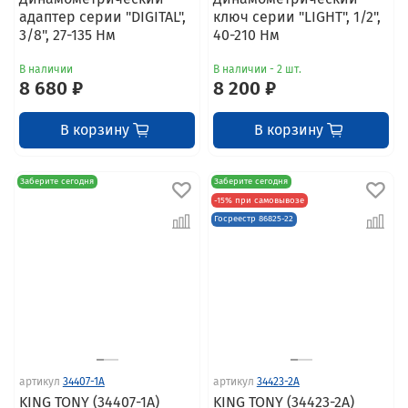
адаптер серии "DIGITAL",
ключ серии "LIGHT", 1/2",
3/8", 27-135 Нм
40-210 Нм
В наличии
В наличии - 2 шт.
8 680 ₽
8 200 ₽
В корзину
В корзину
Заберите сегодня
Заберите сегодня
-15% при самовывозе
Госреестр 86825-22
артикул
34407-1A
артикул
34423-2A
KING TONY (34407-1A)
KING TONY (34423-2A)