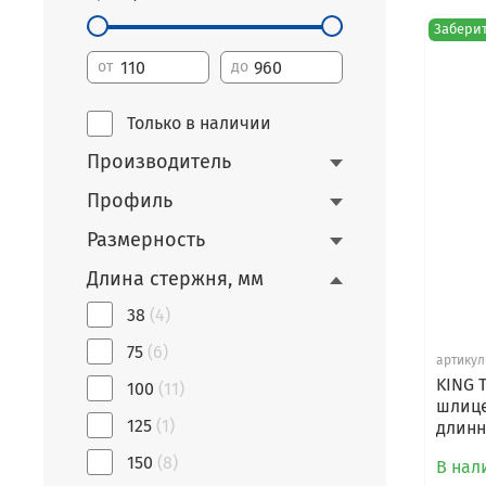
Заберит
от
до
Только в наличии
Производитель
Профиль
Размерность
Длина стержня, мм
38
(4)
75
(6)
артикул
KING 
100
(11)
шлице
125
(1)
длинн
150
(8)
В нали