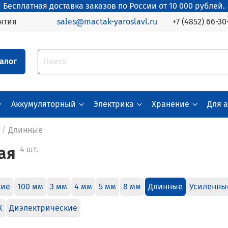
Бесплатная доставка заказов по России от 10 000 рублей.
+7 (4852) 66-30
нтия
sales@mactak-yaroslavl.ru
алог
Аккумуляторный
Электрика
Хранение
Для 
Длинные
ая
4 шт.
кие
100 мм
3 мм
4 мм
5 мм
8 мм
Длинные
Усиленны
К
Диэлектрические