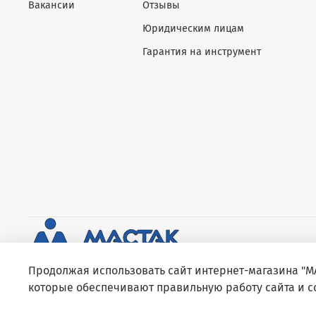
Вакансии
Отзывы
Юридическим лицам
Гарантия на инструмент
Продолжая использовать сайт интернет-магазина "МА
которые обеспечивают правильную работу сайта и 
2015 - 2026 Все права защищены © ООО «Еврогрупп» ИНН 7
марок МАСТАК, King Tony, Mighty Seven (сертификат АА № 01