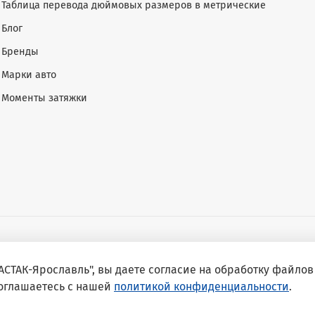
Таблица перевода дюймовых размеров в метрические
Блог
Бренды
Марки авто
Моменты затяжки
СТАК-Ярославль", вы даете согласие на обработку файлов 
соглашаетесь с нашей
политикой конфиденциальности
.
627042669 ОГРН 1157627012828 | МАСТАК Ярославль - официальны
251199) с доставкой по Москве, Санкт-Петербургу и всей России