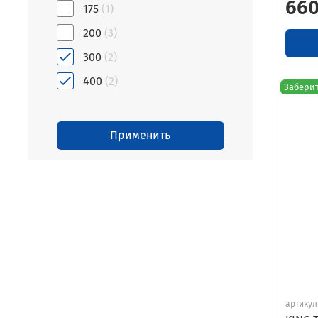
660
175
(1)
200
(3)
300
(2)
400
(2)
Заберит
Применить
артикул