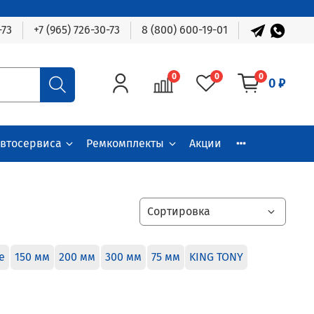
-73
+7 (965) 726-30-73
8 (800) 600-19-01
0
0
0
0 ₽
автосервиса
Ремкомплекты
Акции
е
150 мм
200 мм
300 мм
75 мм
KING TONY