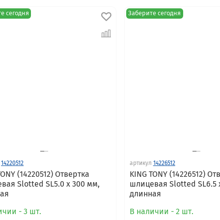
е сегодня
Заберите сегодня
14220512
артикул
14226512
TONY (14220512) Отвертка
KING TONY (14226512) От
вая Slotted SL5.0 x 300 мм,
шлицевая Slotted SL6.5 
ая
длинная
чии - 3 шт.
В наличии - 2 шт.