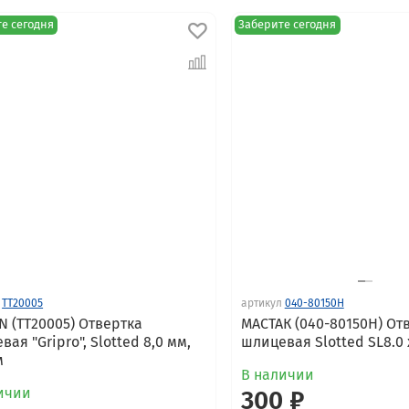
е сегодня
Заберите сегодня
TT20005
артикул
040-80150H
N (TT20005) Отвертка
МАСТАК (040-80150H) От
ая "Gripro", Slotted 8,0 мм,
шлицевая Slotted SL8.0 
м
В наличии
ичии
300 ₽