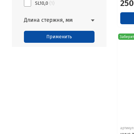
250
SL10,0
(1)
Длина стержня, мм
Применить
Заберит
артикул