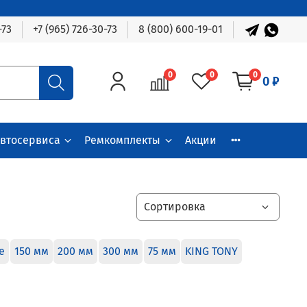
-73
+7 (965) 726-30-73
8 (800) 600-19-01
0
0
0
0 ₽
автосервиса
Ремкомплекты
Акции
е
150 мм
200 мм
300 мм
75 мм
KING TONY