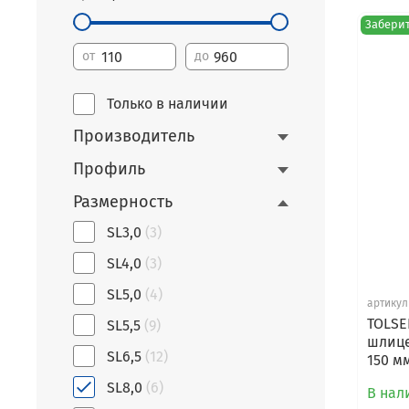
Заберит
от
до
Только в наличии
Производитель
Профиль
Размерность
SL3,0
(3)
SL4,0
(3)
SL5,0
(4)
артикул
TOLSE
SL5,5
(9)
шлицев
SL6,5
(12)
150 м
SL8,0
(6)
В нал