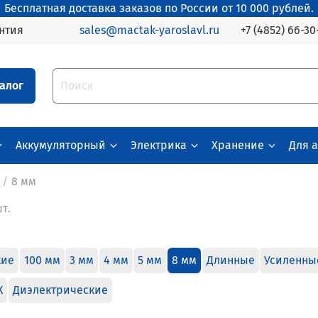
Бесплатная доставка заказов по России от 10 000 рублей.
+7 (4852) 66-30
нтия
sales@mactak-yaroslavl.ru
алог
Аккумуляторный
Электрика
Хранение
Для 
8 мм
шт.
кие
100 мм
3 мм
4 мм
5 мм
8 мм
Длинные
Усиленны
К
Диэлектрические