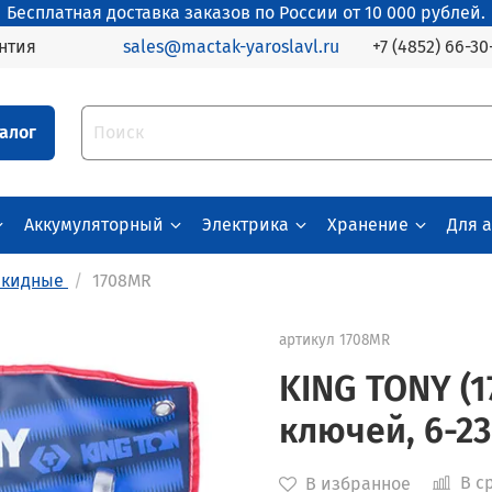
Бесплатная доставка заказов по России от 10 000 рублей.
+7 (4852) 66-30
нтия
sales@mactak-yaroslavl.ru
алог
Аккумуляторный
Электрика
Хранение
Для 
акидные
1708MR
артикул
1708MR
KING TONY (
ключей, 6-23
В с
В избранное