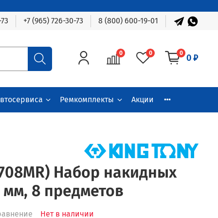
-73
+7 (965) 726-30-73
8 (800) 600-19-01
0
0
0
0 ₽
автосервиса
Ремкомплекты
Акции
1708MR) Набор накидных
 мм, 8 предметов
равнение
Нет в наличии