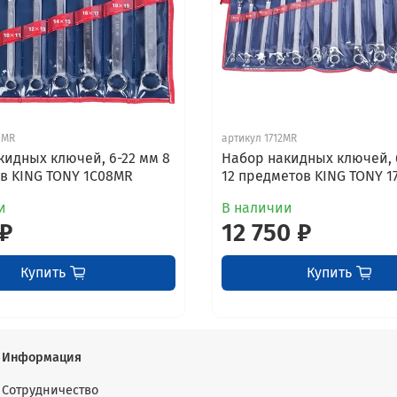
8MR
артикул 1712MR
кидных ключей, 6-22 мм 8
Набор накидных ключей, 
в KING TONY 1C08MR
12 предметов KING TONY 1
и
В наличии
 ₽
12 750 ₽
Купить
Купить
Информация
Сотрудничество