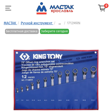
0
МАСТАК
Ручной инструмент
...
1712MRN
Бесплатная доставка
Заберите сегодня