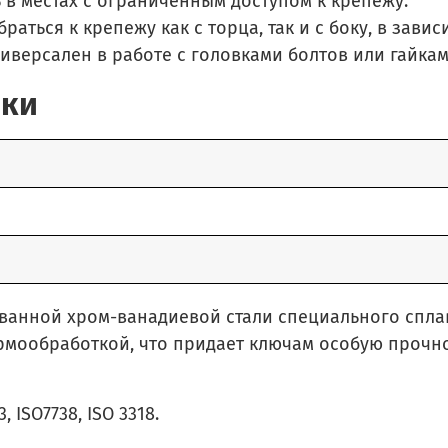
 в местах с ограниченным доступом к крепежу.
аться к крепежу как с торца, так и с боку, в зави
версален в работе с головками болтов или гайками
ики
ванной хром-ванадиевой стали специального спла
ермообработкой, что придает ключам особую прочн
 ISO7738, ISO 3318.