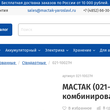
Бесплатная доставка заказов по России от 10 000 рублей.
+7 (4852) 66-30
нтия
sales@mactak-yaroslavl.ru
алог
Аккумуляторный
Электрика
Хранение
Для 
ованные
Стандартные
021-10027H
артикул
021-10027H
МАСТАК (021
комбиниров
В с
В избранное