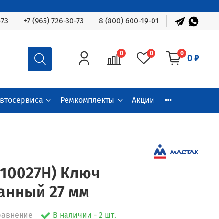
-73
+7 (965) 726-30-73
8 (800) 600-19-01
0
0
0
0 ₽
автосервиса
Ремкомплекты
Акции
-10027H) Ключ
анный 27 мм
равнение
В наличии - 2 шт.