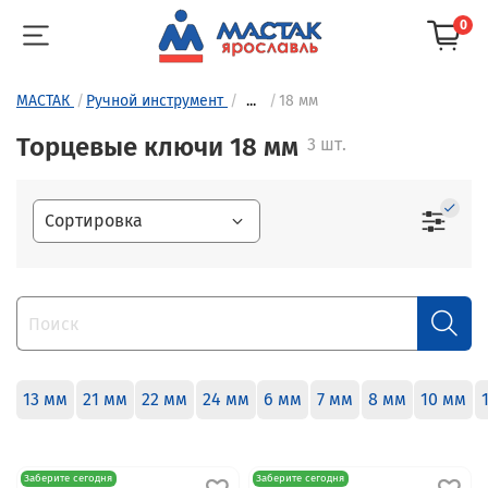
0
МАСТАК
Ручной инструмент
...
18 мм
Торцевые ключи 18 мм
3 шт.
13 мм
21 мм
22 мм
24 мм
6 мм
7 мм
8 мм
10 мм
Заберите сегодня
Заберите сегодня