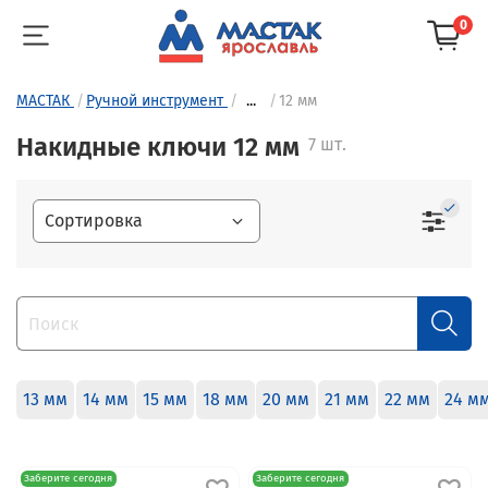
0
МАСТАК
Ручной инструмент
...
12 мм
Накидные ключи 12 мм
7 шт.
13 мм
14 мм
15 мм
18 мм
20 мм
21 мм
22 мм
24 м
Заберите сегодня
Заберите сегодня