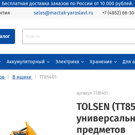
Бесплатная доставка заказов по России от 10 000 рублей.
+7 (4852) 66-30
нтия
sales@mactak-yaroslavl.ru
алог
Аккумуляторный
Электрика
Хранение
Для 
ов
В ящике
TT85401
артикул
TT85401
TOLSEN (TT8
универсальн
предметов