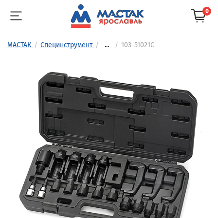
0
МАСТАК
Специнструмент
...
103-51021C