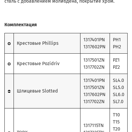
сталь с добавлением молибдена, покрытие хром.
Комплектация
1317401PN
PH1
Крестовые Phillips
1317602PN
PH2
1317501ZN
PZ1
Крестовые Pozidriv
1317702ZN
PZ2
1317401PN
SL4.0
1317501ZN
SL5.0
Шлицевые Slotted
1317602PN
SL6.0
1317702ZN
SL7.0
T10
T15
1317115TN
T20