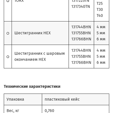
TORX
1317225TN
T25
1317340TN
T30
T40
131744BHN
4 мм
Шестигранник HEX
131755BHN
5 мм
131766BHN
6 мм
131744BHN
4 мм
Шестигранник с шаровым
131755BHN
5 мм
окончанием HEX
131766BHN
6 мм
Технические характеристики
Упаковка
пластиковый кейс
Вес, кг
0,760