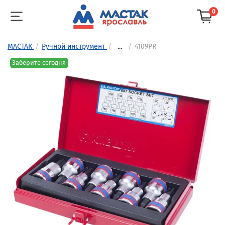
0
МАСТАК
Ручной инструмент
...
4109PR
Заберите сегодня