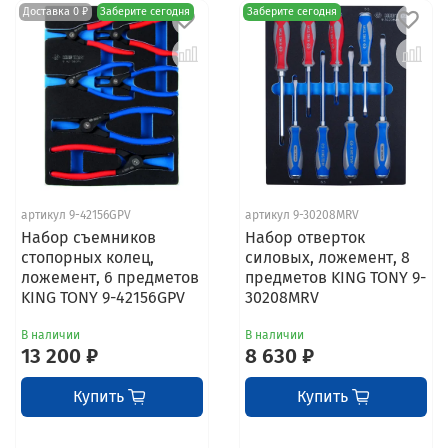
Доставка 0 ₽
Заберите сегодня
Заберите сегодня
артикул 9-42156GPV
артикул 9-30208MRV
Набор съемников
Набор отверток
стопорных колец,
силовых, ложемент, 8
ложемент, 6 предметов
предметов KING TONY 9-
KING TONY 9-42156GPV
30208MRV
В наличии
В наличии
13 200 ₽
8 630 ₽
Купить
Купить