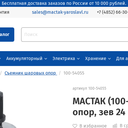
Бесплатная доставка заказов по России от 10 000 рублей.
+7 (4852) 66-30
нтия
sales@mactak-yaroslavl.ru
алог
Аккумуляторный
Электрика
Хранение
Для 
Съемник шаровых опор
100-54055
артикул
100-54055
МАСТАК (100
опор, зев 24
В с
В избранное