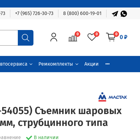
-73
+7 (965) 726-30-73
8 (800) 600-19-01
0
0
0
0 ₽
автосервиса
Ремкомплекты
Акции
-54055) Съемник шаровых
 мм, струбцинного типа
равнение
В наличии