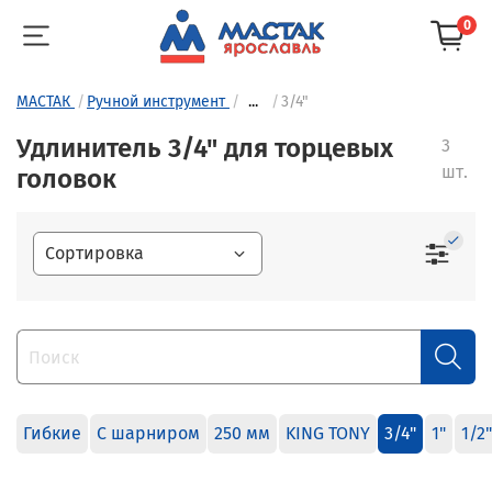
0
МАСТАК
Ручной инструмент
...
3/4"
Удлинитель 3/4" для торцевых
3
шт.
головок
Гибкие
С шарниром
250 мм
KING TONY
3/4"
1"
1/2"