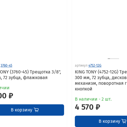
3760-45
артикул
4752-12G
TONY (3760-45) Трещотка 3/8",
KING TONY (4752-12G) Тре
м, 72 зубца, флажковая
300 мм, 72 зубца, диско
механизм, поворотная г
ичии
кнопкой
00 ₽
В наличии - 2 шт.
4 570 ₽
В корзину
В корзину