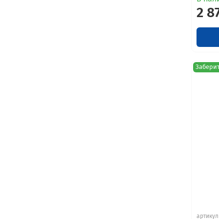
2 8
Заберит
артикул