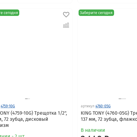
е сегодня
Заберите сегодня
4759-10G
артикул
4760-05G
ONY (4759-10G) Трещотка 1/2",
KING TONY (4760-05G) Тр
м, 72 зубца, дисковый
137 мм, 72 зубца, флажк
низм
В наличии
чии - 2 шт.