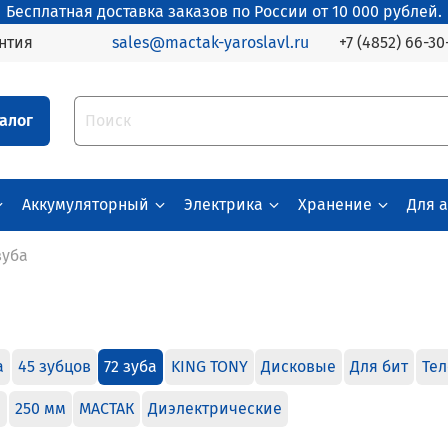
Бесплатная доставка заказов по России от 10 000 рублей.
+7 (4852) 66-30
нтия
sales@mactak-yaroslavl.ru
алог
Аккумуляторный
Электрика
Хранение
Для 
зуба
а
45 зубцов
72 зуба
KING TONY
Дисковые
Для бит
Тел
м
250 мм
МАСТАК
Диэлектрические