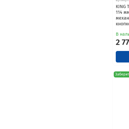
KING T
114 м
механ
кнопк
В нал
2 7
Заберит