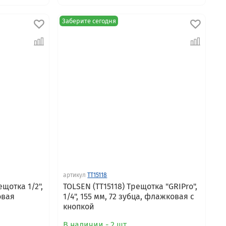
Заберите сегодня
артикул
TT15118
ещотка 1/2",
TOLSEN (TT15118) Трещотка "GRIPro",
овая
1/4", 155 мм, 72 зубца, флажковая с
кнопкой
В наличии - 2 шт.