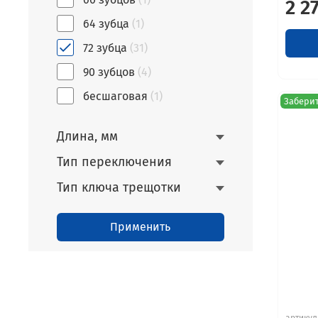
2 2
64 зубца
(1)
72 зубца
(31)
90 зубцов
(4)
бесшаговая
(1)
Заберит
Длина, мм
Тип переключения
Тип ключа трещотки
Применить
артикул