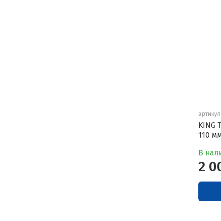
артикул
KING 
110 м
В нал
2 0