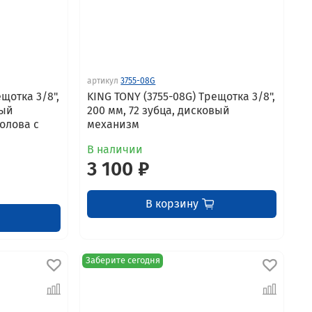
артикул
3755-08G
ещотка 3/8",
KING TONY (3755-08G) Трещотка 3/8",
вый
200 мм, 72 зубца, дисковый
олова с
механизм
В наличии
3 100 ₽
В корзину
Заберите сегодня