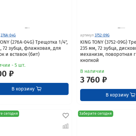
276A-04G
артикул
3752-09G
TONY (276A-04G) Трещотка 1/4",
KING TONY (3752-09G) Тр
м, 72 зубца, флажковая, для
235 мм, 72 зубца, диско
ок и вставок (бит)
механизм, поворотная г
кнопкой
чии - 5 шт.
В наличии
00 ₽
3 760 ₽
В корзину
В корзину
е сегодня
Заберите сегодня