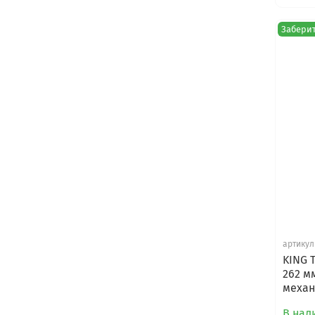
Заберит
артикул
KING T
262 м
меха
В нали