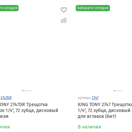
е сегодня
Заберите сегодня
2747DR
артикул
2747
TONY 2747DR Трещотка
KING TONY 2747 Трещотк
к 1/4", 72 зубца, дисковый
1/4", 72 зубца, дисковы
низм
для вставок (бит)
ичии
В наличии