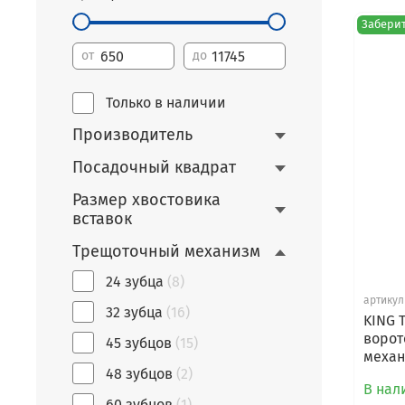
Заберит
от
до
Только в наличии
Производитель
Посадочный квадрат
Размер хвостовика
вставок
Трещоточный механизм
24 зубца
(8)
артикул
32 зубца
(16)
KING 
ворото
45 зубцов
(15)
меха
48 зубцов
(2)
В нал
60 зубцов
(1)