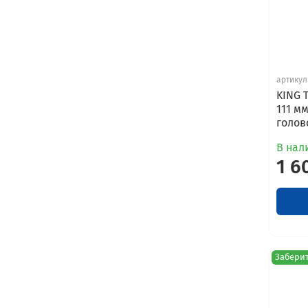
артикул
KING 
111 м
голов
В нали
1 6
Заберит