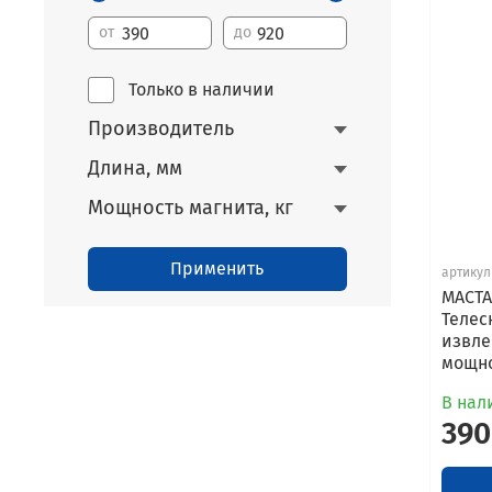
от
до
Только в наличии
Производитель
Длина, мм
Мощность магнита, кг
Применить
артикул
МАСТА
Телес
извле
мощно
В нали
390