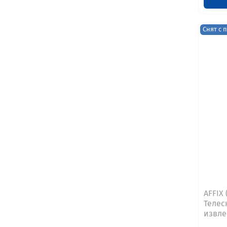
Снят с 
AFFIX 
Телес
извлек