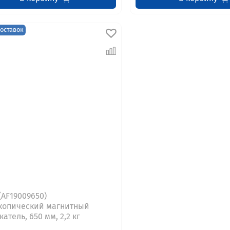
поставок
(AF19009650)
копический магнитный
атель, 650 мм, 2,2 кг