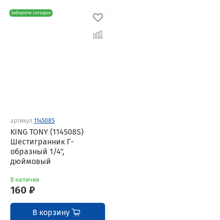
Заберите сегодня
артикул
114508S
KING TONY (114508S)
Шестигранник Г-
образный 1/4",
дюймовый
В наличии
160 ₽
В корзину