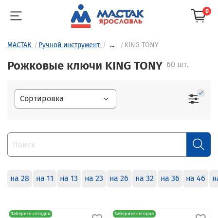
0
МАСТАК
Ручной инструмент
...
KING TONY
Рожковые ключи KING TONY
60 шт.
на 28
на 11
на 13
на 23
на 26
на 32
на 36
на 46
н
Заберите сегодня
Заберите сегодня