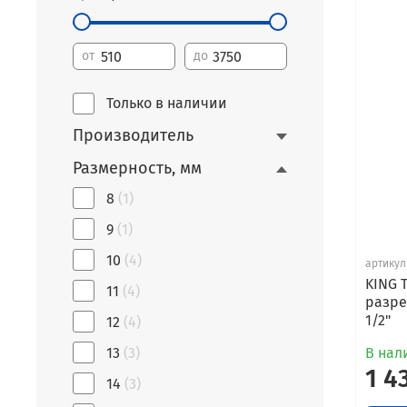
от
до
Только в наличии
Производитель
Размерность, мм
8
(1)
9
(1)
10
(4)
артикул
KING 
11
(4)
разре
1/2"
12
(4)
13
(3)
В нали
1 4
14
(3)