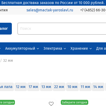
Бесплатная доставка заказов по России от 10 000 рублей.
+7 (4852) 66-30
нтия
sales@mactak-yaroslavl.ru
алог
Аккумуляторный
Электрика
Хранение
Для 
32 мм
ья лапа
12 мм
17 мм
13 мм
22 мм
10 мм
11 мм
14 мм
е сегодня
Заберите сегодня