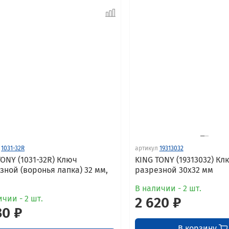
1031-32R
артикул
19313032
TONY (1031-32R) Ключ
KING TONY (19313032) Кл
зной (воронья лапка) 32 мм,
разрезной 30x32 мм
В наличии - 2 шт.
чии - 2 шт.
2 620 ₽
30 ₽
В корзину