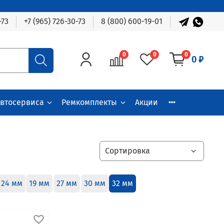
-73
+7 (965) 726-30-73
8 (800) 600-19-01
0
0
0
0 ₽
автосервиса
Ремкомплекты
Акции
24 мм
19 мм
27 мм
30 мм
32 мм