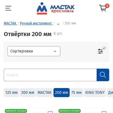
0
МАСТАК
Ручной инструмент
...
200 мм
Отвёртки 200 мм
8 шт.
125 мм
300 мм
МАСТАК
200 мм
75 мм
KING TONY
Ди
Заберите сегодня
Заберите сегодня