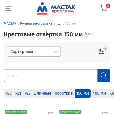
0
МАСТАК
Ручной инструмент
...
150 мм
Крестовые отвёртки 150 мм
8 шт.
PZ0
PZ1
PZ2
Длинные
Короткие
150 мм
400 мм
KI
Заберите сегодня
Заберите сегодня