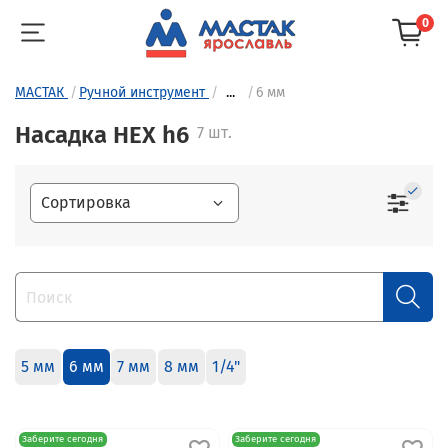
0
МАСТАК
Ручной инструмент
...
6 мм
Насадка HEX h6
7 шт.
5 мм
6 мм
7 мм
8 мм
1/4"
Заберите сегодня
Заберите сегодня