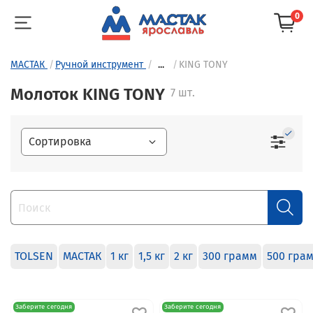
0
МАСТАК
Ручной инструмент
...
KING TONY
Молоток KING TONY
7 шт.
TOLSEN
МАСТАК
1 кг
1,5 кг
2 кг
300 грамм
500 гра
Заберите сегодня
Заберите сегодня