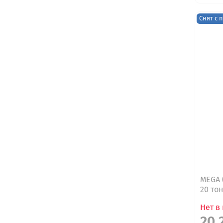
Снят с 
MEGA 
20 то
Нет в
20 