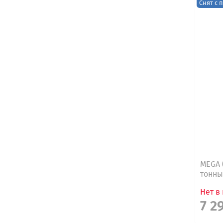
Снят с 
MEGA 
тонн
Нет в
7 2