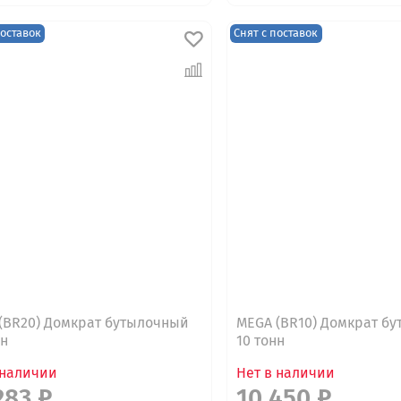
поставок
Снят с поставок
(BR20) Домкрат бутылочный
MEGA (BR10) Домкрат б
нн
10 тонн
 наличии
Нет в наличии
283 ₽
10 450 ₽