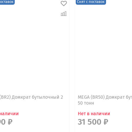
поставок
Снят с поставок
(BR2) Домкрат бутылочный 2
MEGA (BR50) Домкрат б
ы
50 тонн
 наличии
Нет в наличии
90 ₽
31 500 ₽