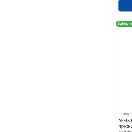
Заберит
артикул
AFFIX
приж