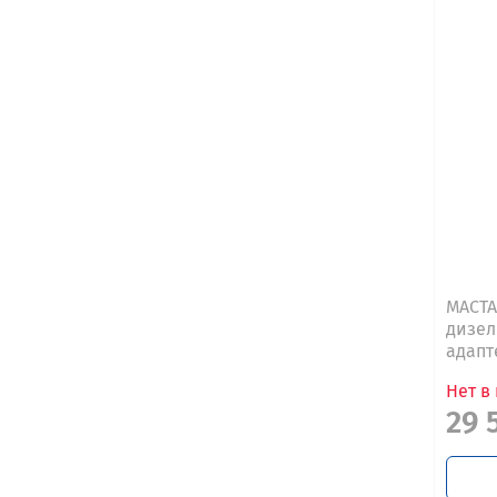
МАСТА
дизел
адапт
Нет в
29 