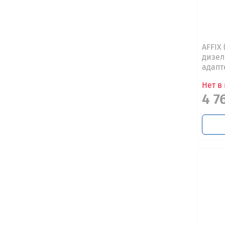
AFFIX
дизел
адапт
Нет в
4 7