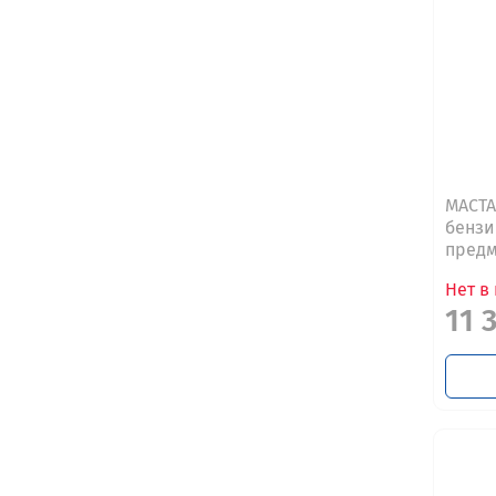
МАСТА
бензи
предм
Нет в
11 