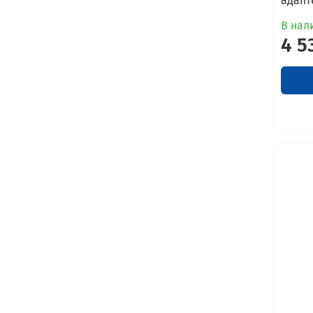
адапт
В нал
4 5