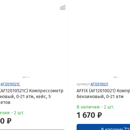
AF12010521C
артикул
AF12010021
 (AF12010521C) Компрессометр
AFFIX (AF12010021) Ком
овый, 0-21 атм, кейс, 5
бензиновый, 0-21 атм
етов
В наличии - 2 шт.
чии - 2 шт.
1 670 ₽
10 ₽
В корзину