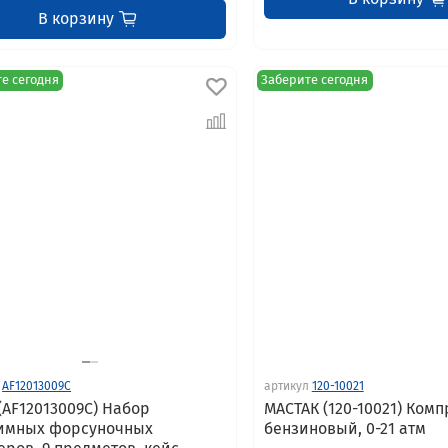
В корзину
е сегодня
Заберите сегодня
AF12013009C
артикул
120-10021
 (AF12013009C) Набор
МАСТАК (120-10021) Ком
имных форсуночных
бензиновый, 0-21 атм