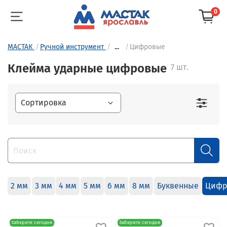
0
МАСТАК
Ручной инструмент
...
Цифровые
Клейма ударные цифровые
7 шт.
2 мм
3 мм
4 мм
5 мм
6 мм
8 мм
Буквенные
Цифр
Заберите сегодня
Заберите сегодня