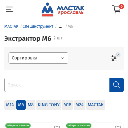
0
МАСТАК
Специнструмент
...
М6
Экстрактор М6
2 шт.
М14
М6
М8
KING TONY
М18
М24
МАСТАК
Заберите сегодня
Заберите сегодня